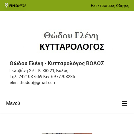
Ηλεκτρονικός Οδηγός
Θώδου Ελένη - Κυτταρολόγος ΒΟΛΟΣ
Γκλαβάνη 29
Τ.Κ. 38221, Βόλος
Τηλ.
2421037569
Κιν.
6977708285
eleni.thodou@gmail.com
Μενού