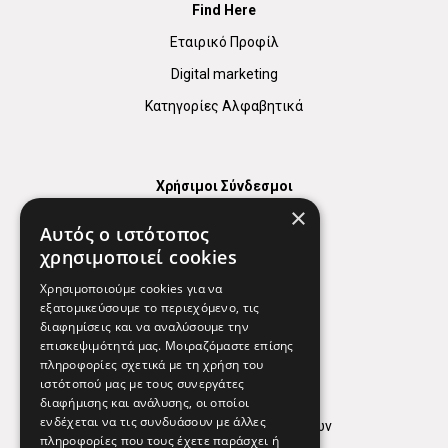
Find Here
Εταιρικό Προφίλ
Digital marketing
Κατηγορίες Αλφαβητικά
Χρήσιμοι Σύνδεσμοι
×
Χάρτης
Αυτός ο ιστότοπος
Χρήσιμα Τηλέφωνα
χρησιμοποιεί cookies
Εφημερεύοντα Φαρμακεία
Χρησιμοποιούμε cookies για να
εξατομικεύσουμε το περιεχόμενο, τις
διαφημίσεις και να αναλύσουμε την
επισκεψιμότητά μας. Μοιραζόμαστε επίσης
Απόρρητο
πληροφορίες σχετικά με τη χρήση του
ιστότοπού μας με τους συνεργάτες
Όροι Χρήσης
διαφήμισης και ανάλυσης, οι οποίοι
ενδέχεται να τις συνδυάσουν με άλλες
Πολιτική προστασίας δεδομένων
πληροφορίες που τους έχετε παράσχει ή