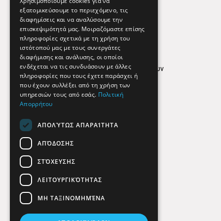
Χρησιμοποιούμε cookies για να
εξατομικεύσουμε το περιεχόμενο, τις
διαφημίσεις και να αναλύσουμε την
επισκεψιμότητά μας. Μοιραζόμαστε επίσης
Απόρρητο
πληροφορίες σχετικά με τη χρήση του
ιστότοπού μας με τους συνεργάτες
Όροι Χρήσης
διαφήμισης και ανάλυσης, οι οποίοι
ενδέχεται να τις συνδυάσουν με άλλες
Πολιτική προστασίας δεδομένων
πληροφορίες που τους έχετε παράσχει ή
Findhere
που έχουν συλλέξει από τη χρήση των
υπηρεσιών τους από εσάς.
Πολιτική
Απορρήτου
Social Media
ΑΠΟΛΎΤΩΣ ΑΠΑΡΑΊΤΗΤΑ
ΑΠΌΔΟΣΗΣ
ΣΤΌΧΕΥΣΗΣ
ΛΕΙΤΟΥΡΓΙΚΌΤΗΤΑΣ
ΜΗ ΤΑΞΙΝΟΜΗΜΈΝΑ