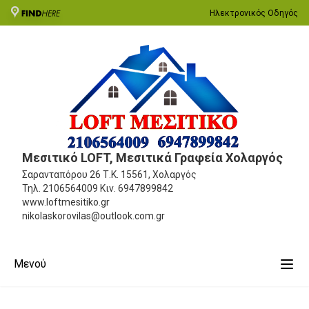
Ηλεκτρονικός Οδηγός
Μεσιτικό LOFT, Μεσιτικά Γραφεία Χολαργός
Σαρανταπόρου 26
Τ.Κ. 15561, Χολαργός
Τηλ.
2106564009
Κιν.
6947899842
www.loftmesitiko.gr
nikolaskorovilas@outlook.com.gr
Μενού