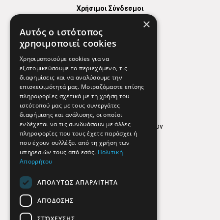
Χρήσιμοι Σύνδεσμοι
×
Χάρτης
Αυτός ο ιστότοπος
Χρήσιμα Τηλέφωνα
χρησιμοποιεί cookies
Εφημερεύοντα Φαρμακεία
Χρησιμοποιούμε cookies για να
εξατομικεύσουμε το περιεχόμενο, τις
διαφημίσεις και να αναλύσουμε την
επισκεψιμότητά μας. Μοιραζόμαστε επίσης
Απόρρητο
πληροφορίες σχετικά με τη χρήση του
ιστότοπού μας με τους συνεργάτες
Όροι Χρήσης
διαφήμισης και ανάλυσης, οι οποίοι
ενδέχεται να τις συνδυάσουν με άλλες
Πολιτική προστασίας δεδομένων
πληροφορίες που τους έχετε παράσχει ή
Findhere
που έχουν συλλέξει από τη χρήση των
υπηρεσιών τους από εσάς.
Πολιτική
Απορρήτου
Social Media
ΑΠΟΛΎΤΩΣ ΑΠΑΡΑΊΤΗΤΑ
ΑΠΌΔΟΣΗΣ
ΣΤΌΧΕΥΣΗΣ