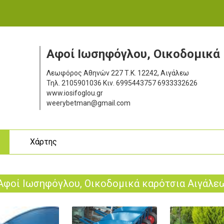
Αφοί Ιωσηφόγλου, Oικοδομικά
Λεωφόρος Αθηνών 227
Τ.Κ. 12242, Αιγάλεω
Τηλ.
2105901036
Κιν.
6995443757 6933332626
www.iosifoglou.gr
weerybetman@gmail.com
ς
Χάρτης
Αφοί Ιωσηφόγλου, Oικοδομικά καρότσια Αιγάλε