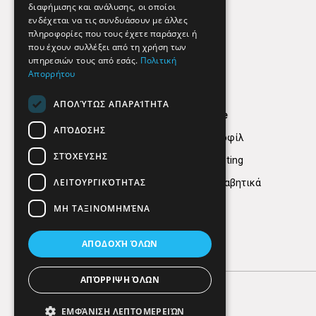
διαφήμισης και ανάλυσης, οι οποίοι
ενδέχεται να τις συνδυάσουν με άλλες
πληροφορίες που τους έχετε παράσχει ή
που έχουν συλλέξει από τη χρήση των
υπηρεσιών τους από εσάς.
Πολιτική
Απορρήτου
ΑΠΟΛΎΤΩΣ ΑΠΑΡΑΊΤΗΤΑ
Find Here
ΑΠΌΔΟΣΗΣ
Εταιρικό Προφίλ
ΣΤΌΧΕΥΣΗΣ
Digital marketing
ΛΕΙΤΟΥΡΓΙΚΌΤΗΤΑΣ
Κατηγορίες Αλφαβητικά
ΜΗ ΤΑΞΙΝΟΜΗΜΈΝΑ
ΑΠΟΔΟΧΉ ΌΛΩΝ
ΑΠΌΡΡΙΨΗ ΌΛΩΝ
ΕΜΦΆΝΙΣΗ ΛΕΠΤΟΜΕΡΕΙΏΝ