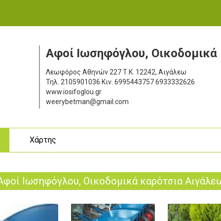
Αφοί Ιωσηφόγλου, Oικοδομικά
Λεωφόρος Αθηνών 227
Τ.Κ. 12242, Αιγάλεω
Τηλ.
2105901036
Κιν.
6995443757 6933332626
www.iosifoglou.gr
weerybetman@gmail.com
ς
Χάρτης
Αφοί Ιωσηφόγλου, Oικοδομικά καρότσια Αιγάλε