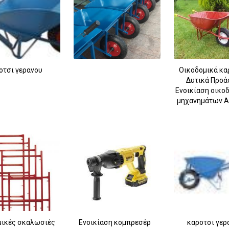
οτσι γερανου
Οικοδομικά κα
Δυτικά Προά
Ενοικίαση οικο
μηχανημάτων Α
μικές σκαλωσιές
Ενοικίαση κομπρεσέρ
καροτσι γερ