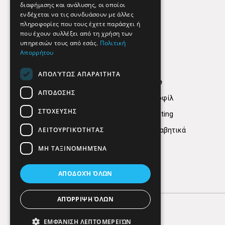
διαφήμισης και ανάλυσης, οι οποίοι
ενδέχεται να τις συνδυάσουν με άλλες
πληροφορίες που τους έχετε παράσχει ή
που έχουν συλλέξει από τη χρήση των
υπηρεσιών τους από εσάς.
Πολιτική
Απορρήτου
ΑΠΟΛΎΤΩΣ ΑΠΑΡΑΊΤΗΤΑ
Find Here
ΑΠΌΔΟΣΗΣ
Εταιρικό Προφίλ
ΣΤΌΧΕΥΣΗΣ
Digital marketing
ΛΕΙΤΟΥΡΓΙΚΌΤΗΤΑΣ
Κατηγορίες Αλφαβητικά
ΜΗ ΤΑΞΙΝΟΜΗΜΈΝΑ
ΑΠΟΔΟΧΉ ΌΛΩΝ
ΑΠΌΡΡΙΨΗ ΌΛΩΝ
ΕΜΦΆΝΙΣΗ ΛΕΠΤΟΜΕΡΕΙΏΝ