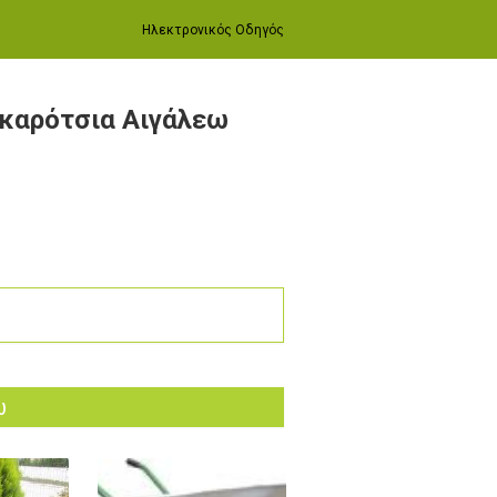
Ηλεκτρονικός Οδηγός
 καρότσια Αιγάλεω
ω