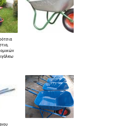
ρότσια
στια,
δομικών
ιγάλεω
ανου