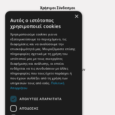
Χρήσιμοι Σύνδεσμοι
×
Χάρτης
Αυτός ο ιστότοπος
Χρήσιμα Τηλέφωνα
χρησιμοποιεί cookies
Εφημερεύοντα Φαρμακεία
Χρησιμοποιούμε cookies για να
εξατομικεύσουμε το περιεχόμενο, τις
διαφημίσεις και να αναλύσουμε την
επισκεψιμότητά μας. Μοιραζόμαστε επίσης
Απόρρητο
πληροφορίες σχετικά με τη χρήση του
ιστότοπού μας με τους συνεργάτες
Όροι Χρήσης
διαφήμισης και ανάλυσης, οι οποίοι
ενδέχεται να τις συνδυάσουν με άλλες
Πολιτική προστασίας δεδομένων
πληροφορίες που τους έχετε παράσχει ή
Findhere
που έχουν συλλέξει από τη χρήση των
υπηρεσιών τους από εσάς.
Πολιτική
Απορρήτου
Social Media
ΑΠΟΛΎΤΩΣ ΑΠΑΡΑΊΤΗΤΑ
ΑΠΌΔΟΣΗΣ