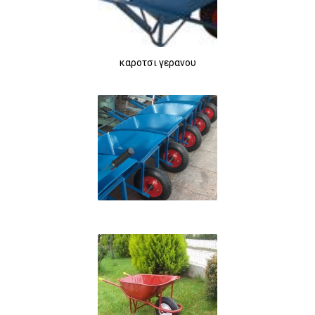
καροτσι γερανου