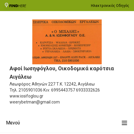
Ηλεκτρονικός Οδηγός
Αφοί Ιωσηφόγλου, Oικοδομικά καρότσια
Αιγάλεω
Λεωφόρος Αθηνών 227
Τ.Κ. 12242, Αιγάλεω
Τηλ.
2105901036
Κιν.
6995443757 6933332626
www.iosifoglou.gr
weerybetman@gmail.com
Μενού