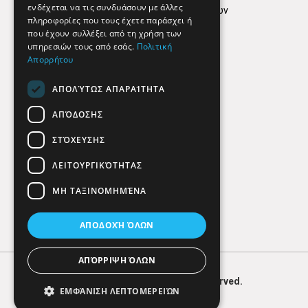
ενδέχεται να τις συνδυάσουν με άλλες
Πολιτική προστασίας δεδομένων
πληροφορίες που τους έχετε παράσχει ή
Findhere
που έχουν συλλέξει από τη χρήση των
υπηρεσιών τους από εσάς.
Πολιτική
Απορρήτου
Social Media
ΑΠΟΛΎΤΩΣ ΑΠΑΡΑΊΤΗΤΑ
ΑΠΌΔΟΣΗΣ
ΣΤΌΧΕΥΣΗΣ
ΛΕΙΤΟΥΡΓΙΚΌΤΗΤΑΣ
ΜΗ ΤΑΞΙΝΟΜΗΜΈΝΑ
ΑΠΟΔΟΧΉ ΌΛΩΝ
ΑΠΌΡΡΙΨΗ ΌΛΩΝ
© 2026
FIND
HERE. All Rights Reserved.
ΕΜΦΆΝΙΣΗ ΛΕΠΤΟΜΕΡΕΙΏΝ