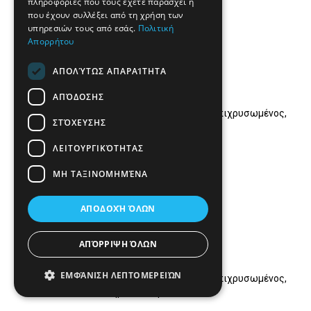
πληροφορίες που τους έχετε παράσχει ή
που έχουν συλλέξει από τη χρήση των
υπηρεσιών τους από εσάς.
Πολιτική
Απορρήτου
ΑΠΟΛΎΤΩΣ ΑΠΑΡΑΊΤΗΤΑ
ΑΠΌΔΟΣΗΣ
Υλικά: Ασήμι επιχρυσωμένο, μπρούντζος επιχρυσωμένος,
ΣΤΌΧΕΥΣΗΣ
ημιπολύτιμοι λίθοι.
ΛΕΙΤΟΥΡΓΙΚΌΤΗΤΑΣ
ΜΗ ΤΑΞΙΝΟΜΗΜΈΝΑ
ΑΠΟΔΟΧΉ ΌΛΩΝ
ΑΠΌΡΡΙΨΗ ΌΛΩΝ
ΕΜΦΆΝΙΣΗ ΛΕΠΤΟΜΕΡΕΙΏΝ
Υλικά: Ασήμι επιχρυσωμένο, μπρούντζος επιχρυσωμένος,
ημιπολύτιμοι λίθοι.