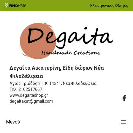
Ηλεκτρονικός Οδηγός
Δεγαΐτα Αικατερίνη, Είδη δώρων Νέα
Φιλαδέλφεια
Αγίας Τριάδος 8
Τ.Κ. 14341, Νέα Φιλαδέλφεια
Τηλ.
2102517667
www.degaitashop.gr
degaitakat@gmail.com
Μενού