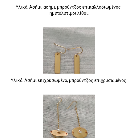
Υλικά: Ασήμι, ασήμι, μπρούντζος επιπαλλαδιωμένος ,
ημιπολύτιμοι λίθοι.
Υλικά: Ασήμι επιχρυσωμένο, μπρούντζος επιχρυσωμένος.