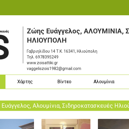
Ζώης Ευάγγελος, ΑΛΟΥΜΙΝΙΑ,
ΗΛΙΟΥΠΟΛΗ
Γαβριηλίδου 14
Τ.Κ. 16341, Ηλιούπολη
Τηλ.
6978395249
www.zoisattiki.gr
vaggeliszois1982@gmail.com
ς
Χάρτης
Βίντεο
Αλουμίνια
 Ευάγγελος, Αλουμίνια, Σιδηροκατασκευές Ηλιο