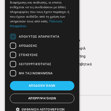
διαφήμισης και ανάλυσης, οι οποίοι
ενδέχεται να τις συνδυάσουν με άλλες
πληροφορίες που τους έχετε παράσχει ή
που έχουν συλλέξει από τη χρήση των
υπηρεσιών τους από εσάς.
Πολιτική
Απορρήτου
ΑΠΟΛΎΤΩΣ ΑΠΑΡΑΊΤΗΤΑ
Find Here
ΑΠΌΔΟΣΗΣ
Εταιρικό Προφίλ
ΣΤΌΧΕΥΣΗΣ
Digital marketing
ΛΕΙΤΟΥΡΓΙΚΌΤΗΤΑΣ
Κατηγορίες Αλφαβητικά
ΜΗ ΤΑΞΙΝΟΜΗΜΈΝΑ
ΑΠΟΔΟΧΉ ΌΛΩΝ
ΑΠΌΡΡΙΨΗ ΌΛΩΝ
ΕΜΦΆΝΙΣΗ ΛΕΠΤΟΜΕΡΕΙΏΝ