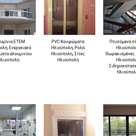
υμίνια ETEM
PVC Κουφώματα
Πτυσόμενα σ
ολη, Ενεργειακά
Ηλιούπολη, Ρολά
Ηλιούπολ
ατα αλουμινίου
Ηλιούπολη, Σίτες
Θωρακισμένες 
Ηλιούπολη
Ηλιούπολη
Ηλιούπολ
Σιδηροκατασ
Ηλιούπολ