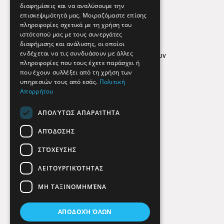
διαφημίσεις και να αναλύσουμε την
επισκεψιμότητά μας. Μοιραζόμαστε επίσης
Απόρρητο
πληροφορίες σχετικά με τη χρήση του
ιστότοπού μας με τους συνεργάτες
Όροι Χρήσης
διαφήμισης και ανάλυσης, οι οποίοι
ενδέχεται να τις συνδυάσουν με άλλες
Πολιτική προστασίας δεδομένων
πληροφορίες που τους έχετε παράσχει ή
Findhere
που έχουν συλλέξει από τη χρήση των
υπηρεσιών τους από εσάς.
Πολιτική
Απορρήτου
Social Media
ΑΠΟΛΎΤΩΣ ΑΠΑΡΑΊΤΗΤΑ
ΑΠΌΔΟΣΗΣ
ΣΤΌΧΕΥΣΗΣ
ΛΕΙΤΟΥΡΓΙΚΌΤΗΤΑΣ
ΜΗ ΤΑΞΙΝΟΜΗΜΈΝΑ
ΑΠΟΔΟΧΉ ΌΛΩΝ