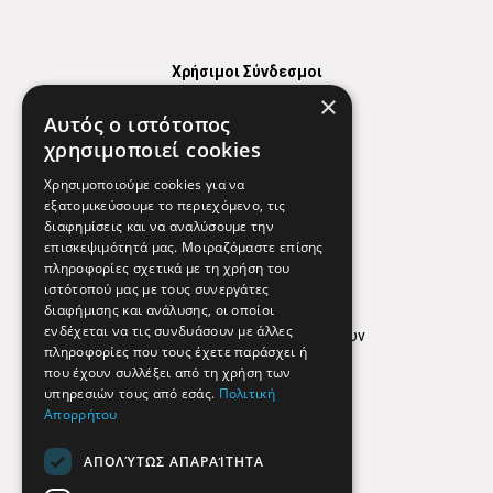
Χρήσιμοι Σύνδεσμοι
×
Χάρτης
Αυτός ο ιστότοπος
Χρήσιμα Τηλέφωνα
χρησιμοποιεί cookies
Εφημερεύοντα Φαρμακεία
Χρησιμοποιούμε cookies για να
εξατομικεύσουμε το περιεχόμενο, τις
διαφημίσεις και να αναλύσουμε την
επισκεψιμότητά μας. Μοιραζόμαστε επίσης
Απόρρητο
πληροφορίες σχετικά με τη χρήση του
ιστότοπού μας με τους συνεργάτες
Όροι Χρήσης
διαφήμισης και ανάλυσης, οι οποίοι
ενδέχεται να τις συνδυάσουν με άλλες
Πολιτική προστασίας δεδομένων
πληροφορίες που τους έχετε παράσχει ή
Findhere
που έχουν συλλέξει από τη χρήση των
υπηρεσιών τους από εσάς.
Πολιτική
Απορρήτου
Social Media
ΑΠΟΛΎΤΩΣ ΑΠΑΡΑΊΤΗΤΑ