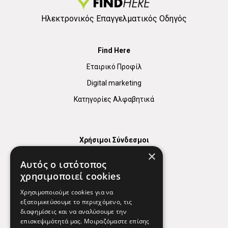
2
Ηλεκτρονικός Επαγγελματικός Οδηγός
Find Here
Εταιρικό Προφίλ
Digital marketing
Κατηγορίες Αλφαβητικά
Χρήσιμοι Σύνδεσμοι
×
Χάρτης
Αυτός ο ιστότοπος
Χρήσιμα Τηλέφωνα
χρησιμοποιεί cookies
Εφημερεύοντα Φαρμακεία
Χρησιμοποιούμε cookies για να
εξατομικεύσουμε το περιεχόμενο, τις
διαφημίσεις και να αναλύσουμε την
επισκεψιμότητά μας. Μοιραζόμαστε επίσης