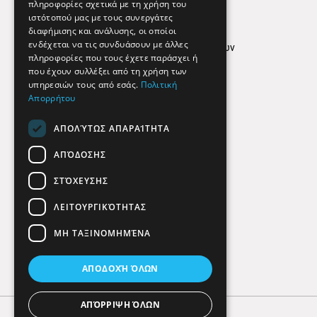
Απόρρητο
πληροφορίες σχετικά με τη χρήση του
ιστότοπού μας με τους συνεργάτες
Όροι Χρήσης
διαφήμισης και ανάλυσης, οι οποίοι
ενδέχεται να τις συνδυάσουν με άλλες
Πολιτική προστασίας δεδομένων
πληροφορίες που τους έχετε παράσχει ή
Findhere
που έχουν συλλέξει από τη χρήση των
υπηρεσιών τους από εσάς.
Πολιτική
Απορρήτου
Social Media
ΑΠΟΛΎΤΩΣ ΑΠΑΡΑΊΤΗΤΑ
ΑΠΌΔΟΣΗΣ
ΣΤΌΧΕΥΣΗΣ
ΛΕΙΤΟΥΡΓΙΚΌΤΗΤΑΣ
ΜΗ ΤΑΞΙΝΟΜΗΜΈΝΑ
ΑΠΟΔΟΧΉ ΌΛΩΝ
ΑΠΌΡΡΙΨΗ ΌΛΩΝ