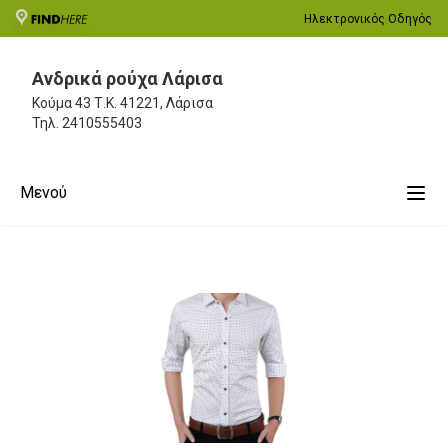
Ηλεκτρονικός Οδηγός
Ανδρικά ρούχα Λάρισα
Κούμα 43
Τ.Κ. 41221, Λάρισα
Τηλ.
2410555403
Μενού