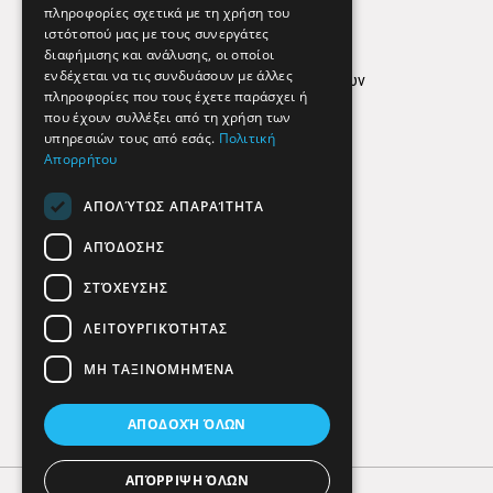
Απόρρητο
πληροφορίες σχετικά με τη χρήση του
ιστότοπού μας με τους συνεργάτες
Όροι Χρήσης
διαφήμισης και ανάλυσης, οι οποίοι
ενδέχεται να τις συνδυάσουν με άλλες
Πολιτική προστασίας δεδομένων
πληροφορίες που τους έχετε παράσχει ή
Findhere
που έχουν συλλέξει από τη χρήση των
υπηρεσιών τους από εσάς.
Πολιτική
Απορρήτου
Social Media
ΑΠΟΛΎΤΩΣ ΑΠΑΡΑΊΤΗΤΑ
ΑΠΌΔΟΣΗΣ
ΣΤΌΧΕΥΣΗΣ
ΛΕΙΤΟΥΡΓΙΚΌΤΗΤΑΣ
ΜΗ ΤΑΞΙΝΟΜΗΜΈΝΑ
ΑΠΟΔΟΧΉ ΌΛΩΝ
ΑΠΌΡΡΙΨΗ ΌΛΩΝ