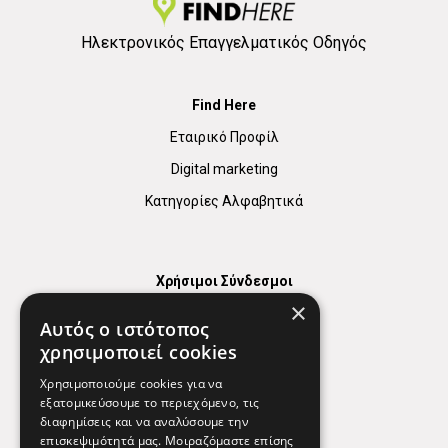
Ηλεκτρονικός Επαγγελματικός Οδηγός
Find Here
Εταιρικό Προφίλ
Digital marketing
Κατηγορίες Αλφαβητικά
Χρήσιμοι Σύνδεσμοι
×
Χάρτης
Αυτός ο ιστότοπος
Χρήσιμα Τηλέφωνα
χρησιμοποιεί cookies
Εφημερεύοντα Φαρμακεία
Χρησιμοποιούμε cookies για να
εξατομικεύσουμε το περιεχόμενο, τις
διαφημίσεις και να αναλύσουμε την
επισκεψιμότητά μας. Μοιραζόμαστε επίσης