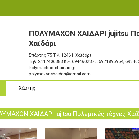
ΠΟΛΥΜΑΧΟΝ ΧΑΙΔΑΡΙ jujitsu Π
Χαϊδάρι
Σπάρτης 75
Τ.Κ. 12461, Χαϊδάρι
Τηλ.
2117406383
Κιν.
6944602375, 6971895954, 69340
Polymachon-chaidari.gr
polymaxonchaidari@gmail.com
ς
Χάρτης
ΥΜΑΧΟΝ ΧΑΙΔΑΡΙ jujitsu Πολεμικές τέχνες Χαϊ