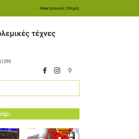
Ηλεκτρονικός Οδηγός
ολεμικές τέχνες
51295
δάρι