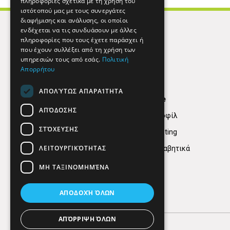
πληροφορίες σχετικά με τη χρήση του
ιστότοπού μας με τους συνεργάτες
διαφήμισης και ανάλυσης, οι οποίοι
ενδέχεται να τις συνδυάσουν με άλλες
πληροφορίες που τους έχετε παράσχει ή
που έχουν συλλέξει από τη χρήση των
υπηρεσιών τους από εσάς.
Πολιτική
Απορρήτου
ΑΠΟΛΎΤΩΣ ΑΠΑΡΑΊΤΗΤΑ
Find Here
ΑΠΌΔΟΣΗΣ
Εταιρικό Προφίλ
ΣΤΌΧΕΥΣΗΣ
Digital marketing
ΛΕΙΤΟΥΡΓΙΚΌΤΗΤΑΣ
Κατηγορίες Αλφαβητικά
ΜΗ ΤΑΞΙΝΟΜΗΜΈΝΑ
ΑΠΟΔΟΧΉ ΌΛΩΝ
ΑΠΌΡΡΙΨΗ ΌΛΩΝ