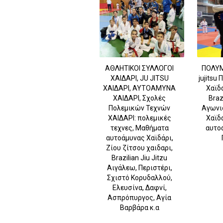
ΑΘΛΗΤΙΚΟΙ ΣΥΛΛΟΓΟΙ
ΠΟΛΥΜ
ΧΑΙΔΑΡΙ, JU JITSU
jujitsu
ΧΑΙΔΑΡΙ, ΑΥΤΟΑΜΥΝΑ
Χαϊδ
ΧΑΙΔΑΡΙ, Σχολές
Brazi
Πολεμικών Τεχνών
Αγωνι
ΧΑΙΔΑΡΙ: πολεμικές
Χαϊδ
τεχνες, Μαθήματα
αυτο
αυτοάμυνας Χαϊδάρι,
Ζίου ζίτσου χαιδαρι,
Brazilian Jiu Jitzu
Αιγάλεω, Περιστέρι,
Σχιστό Κορυδαλλού,
Ελευσίνα, Δαφνί,
Ασπρόπυργος, Αγία
Βαρβάρα κ.α