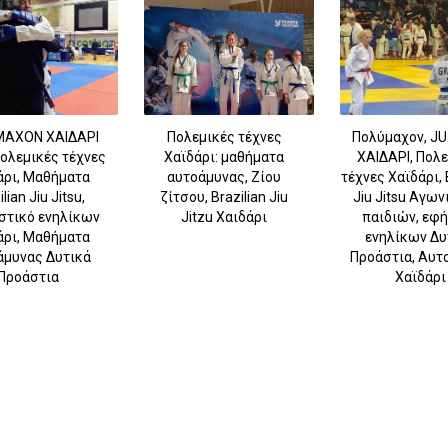
ΑΧΟΝ ΧΑΙΔΑΡΙ
Πολεμικές τέχνες
Πολύμαχον, JU
 Πολεμικές τέχνες
Χαϊδάρι: μαθήματα
ΧΑΙΔΑΡΙ, Πολ
άρι, Μαθήματα
αυτοάμυνας, Ζίου
τέχνες Χαϊδάρι, 
lian Jiu Jitsu,
ζίτσου, Brazilian Jiu
Jiu Jitsu Αγων
στικό ενηλίκων
Jitzu Χαιδάρι
παιδιών, εφ
άρι, Μαθήματα
ενηλίκων Δυ
άμυνας Δυτικά
Προάστια, Αυτ
Προάστια
Χαϊδάρι