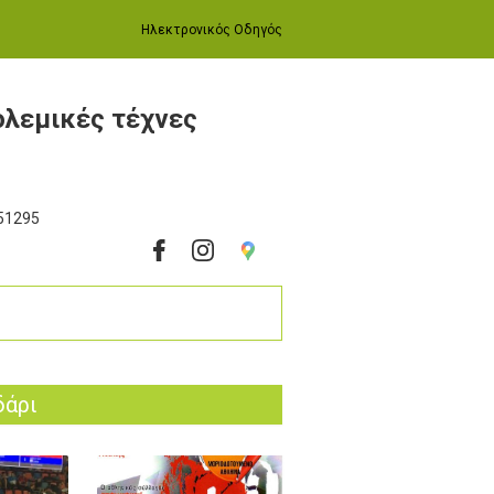
Ηλεκτρονικός Οδηγός
ολεμικές τέχνες
51295
δάρι