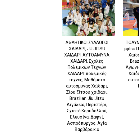
ΑΘΛΗΤΙΚΟΙ ΣΥΛΛΟΓΟΙ
ΠΟΛΥΜ
ΧΑΙΔΑΡΙ, JU JITSU
jujitsu
ΧΑΙΔΑΡΙ, ΑΥΤΟΑΜΥΝΑ
Χαϊδ
ΧΑΙΔΑΡΙ, Σχολές
Brazi
Πολεμικών Τεχνών
Αγωνι
ΧΑΙΔΑΡΙ: πολεμικές
Χαϊδ
τεχνες, Μαθήματα
αυτο
αυτοάμυνας Χαϊδάρι,
Ζίου ζίτσου χαιδαρι,
Brazilian Jiu Jitzu
Αιγάλεω, Περιστέρι,
Σχιστό Κορυδαλλού,
Ελευσίνα, Δαφνί,
Ασπρόπυργος, Αγία
Βαρβάρα κ.α