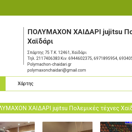
ΠΟΛΥΜΑΧΟΝ ΧΑΙΔΑΡΙ jujitsu Π
Χαϊδάρι
Σπάρτης 75
Τ.Κ. 12461, Χαϊδάρι
Τηλ.
2117406383
Κιν.
6944602375, 6971895954, 69340
Polymachon-chaidari.gr
polymaxonchaidari@gmail.com
ς
Χάρτης
ΥΜΑΧΟΝ ΧΑΙΔΑΡΙ jujitsu Πολεμικές τέχνες Χαϊ