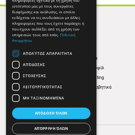
πληροφορίες σχετικά με τη χρήση του
ιστότοπού μας με τους συνεργάτες
διαφήμισης και ανάλυσης, οι οποίοι
ενδέχεται να τις συνδυάσουν με άλλες
πληροφορίες που τους έχετε παράσχει ή
που έχουν συλλέξει από τη χρήση των
υπηρεσιών τους από εσάς.
Πολιτική
Απορρήτου
ΑΠΟΛΎΤΩΣ ΑΠΑΡΑΊΤΗΤΑ
Find Here
ΑΠΌΔΟΣΗΣ
Εταιρικό Προφίλ
ΣΤΌΧΕΥΣΗΣ
Digital marketing
ΛΕΙΤΟΥΡΓΙΚΌΤΗΤΑΣ
Κατηγορίες Αλφαβητικά
ΜΗ ΤΑΞΙΝΟΜΗΜΈΝΑ
ΑΠΟΔΟΧΉ ΌΛΩΝ
ΑΠΌΡΡΙΨΗ ΌΛΩΝ