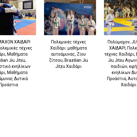
ΑΧΟΝ ΧΑΙΔΑΡΙ
Πολεμικές τέχνες
Πολύμαχον, JU
 Πολεμικές τέχνες
Χαϊδάρι: μαθήματα
ΧΑΙΔΑΡΙ, Πολ
άρι, Μαθήματα
αυτοάμυνας, Ζίου
τέχνες Χαϊδάρι, 
lian Jiu Jitsu,
ζίτσου, Brazilian Jiu
Jiu Jitsu Αγων
στικό ενηλίκων
Jitzu Χαιδάρι
παιδιών, εφ
άρι, Μαθήματα
ενηλίκων Δυ
άμυνας Δυτικά
Προάστια, Αυτ
Προάστια
Χαϊδάρι