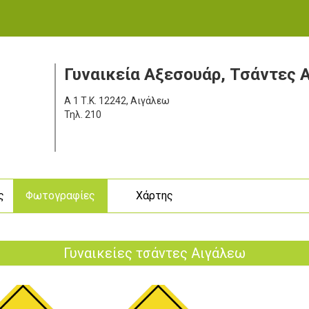
Γυναικεία Αξεσουάρ, Τσάντες 
Α 1
Τ.Κ. 12242, Αιγάλεω
Τηλ.
210
ς
Φωτογραφίες
Χάρτης
Γυναικείες τσάντες Αιγάλεω