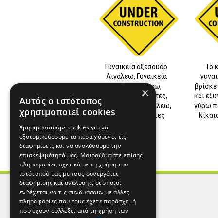
Γυναικεία αξεσουάρ
Το 
Αιγάλεω, Γυναικεία
γυναι
ρούχα Αιγάλεω,
βρίσκε
×
Γυναικείες τσάντες,
και εξυ
Αυτός ο ιστότοπος
Πορτοφόλια Αιγάλεω,
γύρω πε
χρησιμοποιεί cookies
Ανδρικές τσάντες
Νίκαι
Αιγάλεω
Χρησιμοποιούμε cookies για να
εξατομικεύσουμε το περιεχόμενο, τις
διαφημίσεις και να αναλύσουμε την
επισκεψιμότητά μας. Μοιραζόμαστε επίσης
πληροφορίες σχετικά με τη χρήση του
ιστότοπού μας με τους συνεργάτες
διαφήμισης και ανάλυσης, οι οποίοι
ενδέχεται να τις συνδυάσουν με άλλες
πληροφορίες που τους έχετε παράσχει ή
που έχουν συλλέξει από τη χρήση των