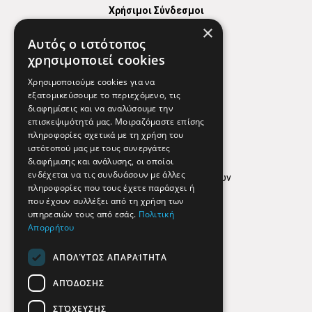
Χρήσιμοι Σύνδεσμοι
×
Χάρτης
Αυτός ο ιστότοπος
Χρήσιμα Τηλέφωνα
χρησιμοποιεί cookies
Εφημερεύοντα Φαρμακεία
Χρησιμοποιούμε cookies για να
εξατομικεύσουμε το περιεχόμενο, τις
διαφημίσεις και να αναλύσουμε την
επισκεψιμότητά μας. Μοιραζόμαστε επίσης
Απόρρητο
πληροφορίες σχετικά με τη χρήση του
ιστότοπού μας με τους συνεργάτες
Όροι Χρήσης
διαφήμισης και ανάλυσης, οι οποίοι
ενδέχεται να τις συνδυάσουν με άλλες
Πολιτική προστασίας δεδομένων
πληροφορίες που τους έχετε παράσχει ή
Findhere
που έχουν συλλέξει από τη χρήση των
υπηρεσιών τους από εσάς.
Πολιτική
Απορρήτου
Social Media
ΑΠΟΛΎΤΩΣ ΑΠΑΡΑΊΤΗΤΑ
ΑΠΌΔΟΣΗΣ
ΣΤΌΧΕΥΣΗΣ