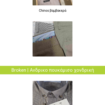
Chinos βαμβακερά
Broken | Ανδρικο πουκάμισο χονδρική