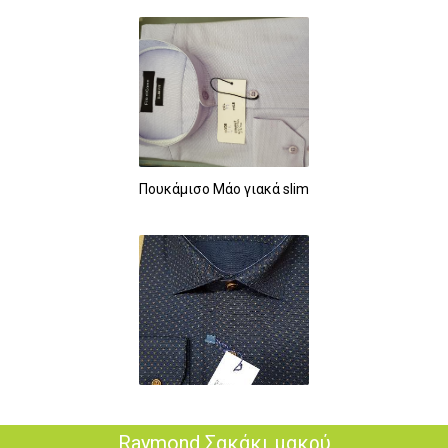
Πουκάμισο Μάο γιακά slim
Raymond Σακάκι μακρύ