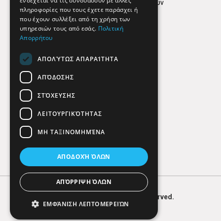
ενδέχεται να τις συνδυάσουν με άλλες
Πολιτική προστασίας δεδομένων
πληροφορίες που τους έχετε παράσχει ή
Findhere
που έχουν συλλέξει από τη χρήση των
υπηρεσιών τους από εσάς.
Πολιτική
Απορρήτου
Social Media
ΑΠΟΛΎΤΩΣ ΑΠΑΡΑΊΤΗΤΑ
ΑΠΌΔΟΣΗΣ
ΣΤΌΧΕΥΣΗΣ
ΛΕΙΤΟΥΡΓΙΚΌΤΗΤΑΣ
ΜΗ ΤΑΞΙΝΟΜΗΜΈΝΑ
ΑΠΟΔΟΧΉ ΌΛΩΝ
ΑΠΌΡΡΙΨΗ ΌΛΩΝ
© 2026
FIND
HERE. All Rights Reserved.
ΕΜΦΆΝΙΣΗ ΛΕΠΤΟΜΕΡΕΙΏΝ