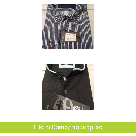
Filo di Como/ πουκαμισο