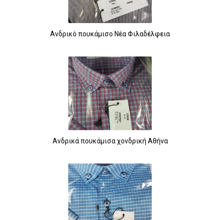
Ανδρικό πουκάμισο Νέα Φιλαδέλφεια
Ανδρικά πουκάμισα χονδρική Αθήνα