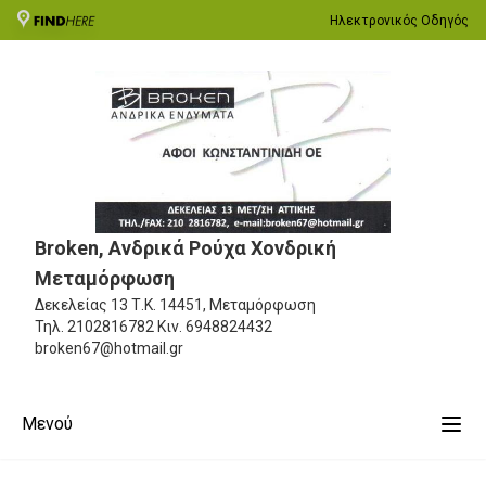
Ηλεκτρονικός Οδηγός
Broken, Ανδρικά Ρούχα Χονδρική
Μεταμόρφωση
Δεκελείας 13
Τ.Κ. 14451, Μεταμόρφωση
Τηλ.
2102816782
Κιν.
6948824432
broken67@hotmail.gr
Μενού