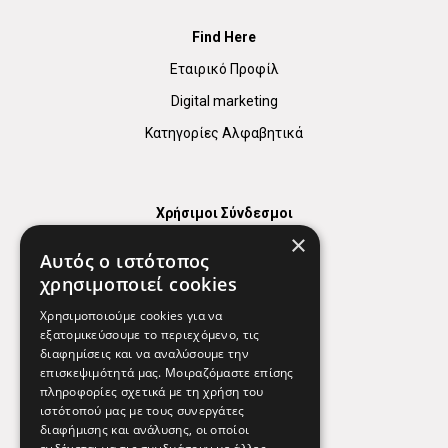
Find Here
Εταιρικό Προφίλ
Digital marketing
Κατηγορίες Αλφαβητικά
Χρήσιμοι Σύνδεσμοι
×
Χάρτης
Αυτός ο ιστότοπος
Χρήσιμα Τηλέφωνα
χρησιμοποιεί cookies
Εφημερεύοντα Φαρμακεία
Χρησιμοποιούμε cookies για να
εξατομικεύσουμε το περιεχόμενο, τις
διαφημίσεις και να αναλύσουμε την
επισκεψιμότητά μας. Μοιραζόμαστε επίσης
Απόρρητο
πληροφορίες σχετικά με τη χρήση του
ιστότοπού μας με τους συνεργάτες
Όροι Χρήσης
διαφήμισης και ανάλυσης, οι οποίοι