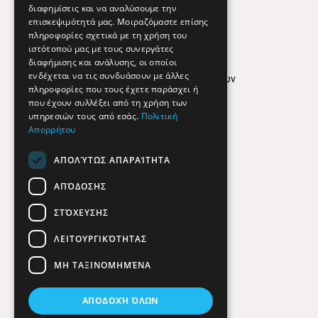
διαφημίσεις και να αναλύσουμε την
επισκεψιμότητά μας. Μοιραζόμαστε επίσης
Απόρρητο
πληροφορίες σχετικά με τη χρήση του
ιστότοπού μας με τους συνεργάτες
Όροι Χρήσης
διαφήμισης και ανάλυσης, οι οποίοι
ενδέχεται να τις συνδυάσουν με άλλες
Πολιτική προστασίας δεδομένων
πληροφορίες που τους έχετε παράσχει ή
Findhere
που έχουν συλλέξει από τη χρήση των
υπηρεσιών τους από εσάς.
Πολιτική
Απορρήτου
Social Media
ΑΠΟΛΎΤΩΣ ΑΠΑΡΑΊΤΗΤΑ
ΑΠΌΔΟΣΗΣ
ΣΤΌΧΕΥΣΗΣ
ΛΕΙΤΟΥΡΓΙΚΌΤΗΤΑΣ
ΜΗ ΤΑΞΙΝΟΜΗΜΈΝΑ
ΑΠΟΔΟΧΉ ΌΛΩΝ