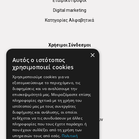
Εταιρικό Προφίλ
Digital marketing
Κατηγορίες Αλφαβητικά
Χρήσιμοι Σύνδεσμοι
×
Χάρτης
Αυτός ο ιστότοπος
Χρήσιμα Τηλέφωνα
χρησιμοποιεί cookies
Εφημερεύοντα Φαρμακεία
Χρησιμοποιούμε cookies για να
εξατομικεύσουμε το περιεχόμενο, τις
διαφημίσεις και να αναλύσουμε την
επισκεψιμότητά μας. Μοιραζόμαστε επίσης
Απόρρητο
πληροφορίες σχετικά με τη χρήση του
ιστότοπού μας με τους συνεργάτες
Όροι Χρήσης
διαφήμισης και ανάλυσης, οι οποίοι
ενδέχεται να τις συνδυάσουν με άλλες
Πολιτική προστασίας δεδομένων
πληροφορίες που τους έχετε παράσχει ή
Findhere
που έχουν συλλέξει από τη χρήση των
υπηρεσιών τους από εσάς.
Πολιτική