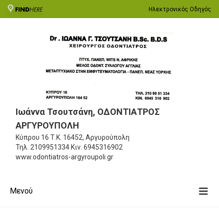
Ηλεκτρονικός Οδηγός
Ιωάννα Τσουτσάνη, ΟΔΟΝΤΙΑΤΡΟΣ
ΑΡΓΥΡΟΥΠΟΛΗ
Κύπρου 16
Τ.Κ. 16452, Αργυρούπολη
Τηλ.
2109951334
Κιν.
6945316902
www.odontiatros-argyroupoli.gr
Μενού