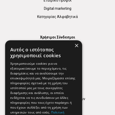
Εταιρικό Προφίλ
Digital marketing
Κατηγορίες Αλφαβητικά
Χρήσιμοι Σύνδεσμοι
×
Χάρτης
Αυτός ο ιστότοπος
Χρήσιμα Τηλέφωνα
χρησιμοποιεί cookies
Εφημερεύοντα Φαρμακεία
Χρησιμοποιούμε cookies για να
εξατομικεύσουμε το περιεχόμενο, τις
διαφημίσεις και να αναλύσουμε την
επισκεψιμότητά μας. Μοιραζόμαστε επίσης
Απόρρητο
πληροφορίες σχετικά με τη χρήση του
ιστότοπού μας με τους συνεργάτες
Όροι Χρήσης
διαφήμισης και ανάλυσης, οι οποίοι
ενδέχεται να τις συνδυάσουν με άλλες
Πολιτική προστασίας δεδομένων
πληροφορίες που τους έχετε παράσχει ή
Findhere
που έχουν συλλέξει από τη χρήση των
υπηρεσιών τους από εσάς.
Πολιτική