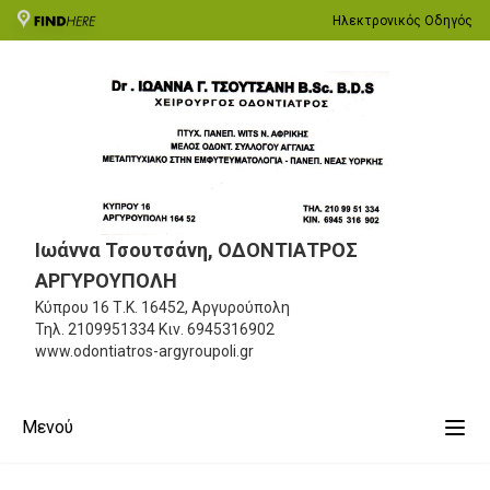
Ηλεκτρονικός Οδηγός
Ιωάννα Τσουτσάνη, ΟΔΟΝΤΙΑΤΡΟΣ
ΑΡΓΥΡΟΥΠΟΛΗ
Κύπρου 16
Τ.Κ. 16452, Αργυρούπολη
Τηλ.
2109951334
Κιν.
6945316902
www.odontiatros-argyroupoli.gr
Μενού