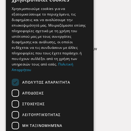
Εφημερεύοντα Φαρμακεία
Χρησιμοποιούμε cookies για να
εξατομικεύσουμε το περιεχόμενο, τις
διαφημίσεις και να αναλύσουμε την
επισκεψιμότητά μας. Μοιραζόμαστε επίσης
Απόρρητο
πληροφορίες σχετικά με τη χρήση του
ιστότοπού μας με τους συνεργάτες
Όροι Χρήσης
διαφήμισης και ανάλυσης, οι οποίοι
ενδέχεται να τις συνδυάσουν με άλλες
Πολιτική προστασίας δεδομένων
πληροφορίες που τους έχετε παράσχει ή
Findhere
που έχουν συλλέξει από τη χρήση των
υπηρεσιών τους από εσάς.
Πολιτική
Απορρήτου
Social Media
ΑΠΟΛΎΤΩΣ ΑΠΑΡΑΊΤΗΤΑ
ΑΠΌΔΟΣΗΣ
ΣΤΌΧΕΥΣΗΣ
ΛΕΙΤΟΥΡΓΙΚΌΤΗΤΑΣ
ΜΗ ΤΑΞΙΝΟΜΗΜΈΝΑ