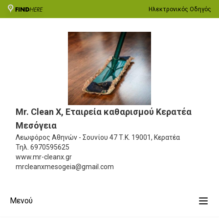
Ηλεκτρονικός Οδηγός
Mr. Clean X, Εταιρεία καθαρισμού Κερατέα
Μεσόγεια
Λεωφόρος Αθηνών - Σουνίου 47
Τ.Κ. 19001, Κερατέα
Τηλ.
6970595625
www.mr-cleanx.gr
mrcleanxmesogeia@gmail.com
Μενού