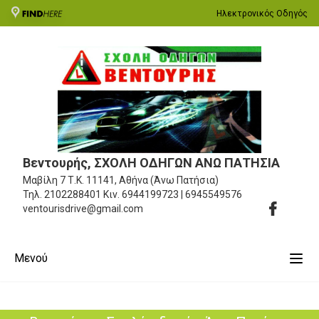
Ηλεκτρονικός Οδηγός
Βεντουρής, ΣΧΟΛΗ ΟΔΗΓΩΝ ΑΝΩ ΠΑΤΗΣΙΑ
Μαβίλη 7
Τ.Κ. 11141, Αθήνα (Άνω Πατήσια)
Τηλ.
2102288401
Κιν.
6944199723 | 6945549576
ventourisdrive@gmail.com
Μενού