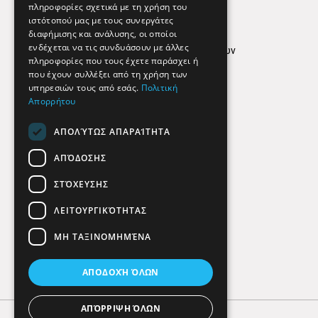
Απόρρητο
πληροφορίες σχετικά με τη χρήση του
ιστότοπού μας με τους συνεργάτες
Όροι Χρήσης
διαφήμισης και ανάλυσης, οι οποίοι
ενδέχεται να τις συνδυάσουν με άλλες
Πολιτική προστασίας δεδομένων
πληροφορίες που τους έχετε παράσχει ή
Findhere
που έχουν συλλέξει από τη χρήση των
υπηρεσιών τους από εσάς.
Πολιτική
Απορρήτου
Social Media
ΑΠΟΛΎΤΩΣ ΑΠΑΡΑΊΤΗΤΑ
ΑΠΌΔΟΣΗΣ
ΣΤΌΧΕΥΣΗΣ
ΛΕΙΤΟΥΡΓΙΚΌΤΗΤΑΣ
ΜΗ ΤΑΞΙΝΟΜΗΜΈΝΑ
ΑΠΟΔΟΧΉ ΌΛΩΝ
ΑΠΌΡΡΙΨΗ ΌΛΩΝ