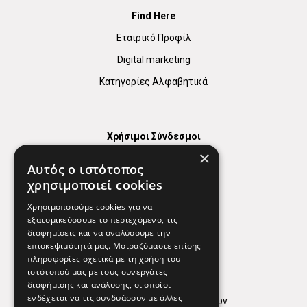
Find Here
Εταιρικό Προφίλ
Digital marketing
Κατηγορίες Αλφαβητικά
Χρήσιμοι Σύνδεσμοι
×
Χάρτης
Αυτός ο ιστότοπος
Χρήσιμα Τηλέφωνα
χρησιμοποιεί cookies
Εφημερεύοντα Φαρμακεία
Χρησιμοποιούμε cookies για να
εξατομικεύσουμε το περιεχόμενο, τις
διαφημίσεις και να αναλύσουμε την
επισκεψιμότητά μας. Μοιραζόμαστε επίσης
Απόρρητο
πληροφορίες σχετικά με τη χρήση του
ιστότοπού μας με τους συνεργάτες
Όροι Χρήσης
διαφήμισης και ανάλυσης, οι οποίοι
ενδέχεται να τις συνδυάσουν με άλλες
Πολιτική προστασίας δεδομένων