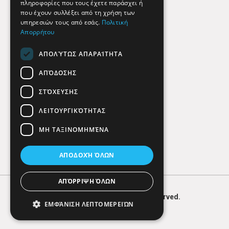
πληροφορίες που τους έχετε παράσχει ή
Findhere
που έχουν συλλέξει από τη χρήση των
υπηρεσιών τους από εσάς.
Πολιτική
Απορρήτου
Social Media
ΑΠΟΛΎΤΩΣ ΑΠΑΡΑΊΤΗΤΑ
ΑΠΌΔΟΣΗΣ
ΣΤΌΧΕΥΣΗΣ
ΛΕΙΤΟΥΡΓΙΚΌΤΗΤΑΣ
ΜΗ ΤΑΞΙΝΟΜΗΜΈΝΑ
ΑΠΟΔΟΧΉ ΌΛΩΝ
ΑΠΌΡΡΙΨΗ ΌΛΩΝ
© 2026
FIND
HERE. All Rights Reserved.
ΕΜΦΆΝΙΣΗ ΛΕΠΤΟΜΕΡΕΙΏΝ