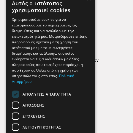
Αυτός ο ιστότοπος
Χρήσιμα Τηλέφωνα
χρησιμοποιεί cookies
Εφημερεύοντα Φαρμακεία
Χρησιμοποιούμε cookies για να
εξατομικεύσουμε το περιεχόμενο, τις
διαφημίσεις και να αναλύσουμε την
επισκεψιμότητά μας. Μοιραζόμαστε επίσης
Απόρρητο
πληροφορίες σχετικά με τη χρήση του
ιστότοπού μας με τους συνεργάτες
Όροι Χρήσης
διαφήμισης και ανάλυσης, οι οποίοι
ενδέχεται να τις συνδυάσουν με άλλες
Πολιτική προστασίας δεδομένων
πληροφορίες που τους έχετε παράσχει ή
Findhere
που έχουν συλλέξει από τη χρήση των
υπηρεσιών τους από εσάς.
Πολιτική
Απορρήτου
Social Media
ΑΠΟΛΎΤΩΣ ΑΠΑΡΑΊΤΗΤΑ
ΑΠΌΔΟΣΗΣ
ΣΤΌΧΕΥΣΗΣ
ΛΕΙΤΟΥΡΓΙΚΌΤΗΤΑΣ