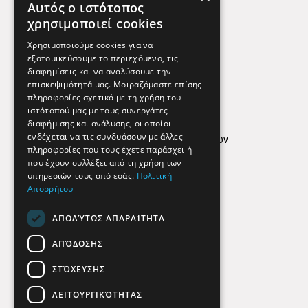
Αυτός ο ιστότοπος
Χρήσιμα Τηλέφωνα
χρησιμοποιεί cookies
Εφημερεύοντα Φαρμακεία
Χρησιμοποιούμε cookies για να
εξατομικεύσουμε το περιεχόμενο, τις
διαφημίσεις και να αναλύσουμε την
επισκεψιμότητά μας. Μοιραζόμαστε επίσης
Απόρρητο
πληροφορίες σχετικά με τη χρήση του
ιστότοπού μας με τους συνεργάτες
Όροι Χρήσης
διαφήμισης και ανάλυσης, οι οποίοι
ενδέχεται να τις συνδυάσουν με άλλες
Πολιτική προστασίας δεδομένων
πληροφορίες που τους έχετε παράσχει ή
Findhere
που έχουν συλλέξει από τη χρήση των
υπηρεσιών τους από εσάς.
Πολιτική
Απορρήτου
Social Media
ΑΠΟΛΎΤΩΣ ΑΠΑΡΑΊΤΗΤΑ
ΑΠΌΔΟΣΗΣ
ΣΤΌΧΕΥΣΗΣ
ΛΕΙΤΟΥΡΓΙΚΌΤΗΤΑΣ