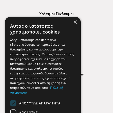
Χρήσιμοι Σύνδεσμοι
×
Χάρτης
Αυτός ο ιστότοπος
Χρήσιμα Τηλέφωνα
χρησιμοποιεί cookies
Εφημερεύοντα Φαρμακεία
Χρησιμοποιούμε cookies για να
εξατομικεύσουμε το περιεχόμενο, τις
διαφημίσεις και να αναλύσουμε την
επισκεψιμότητά μας. Μοιραζόμαστε επίσης
Απόρρητο
πληροφορίες σχετικά με τη χρήση του
ιστότοπού μας με τους συνεργάτες
Όροι Χρήσης
διαφήμισης και ανάλυσης, οι οποίοι
ενδέχεται να τις συνδυάσουν με άλλες
Πολιτική προστασίας δεδομένων
πληροφορίες που τους έχετε παράσχει ή
Findhere
που έχουν συλλέξει από τη χρήση των
υπηρεσιών τους από εσάς.
Πολιτική
Απορρήτου
Social Media
ΑΠΟΛΎΤΩΣ ΑΠΑΡΑΊΤΗΤΑ
ΑΠΌΔΟΣΗΣ