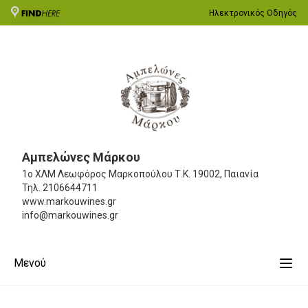
Ηλεκτρονικός Οδηγός
Αμπελώνες Μάρκου
1ο ΧΛΜ Λεωφόρος Μαρκοπούλου
Τ.Κ. 19002, Παιανία
Τηλ.
2106644711
www.markouwines.gr
info@markouwines.gr
Μενού