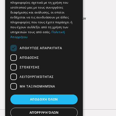
Απόρρητο
πληροφορίες σχετικά με τη χρήση του
ιστότοπού μας με τους συνεργάτες
Όροι Χρήσης
διαφήμισης και ανάλυσης, οι οποίοι
ενδέχεται να τις συνδυάσουν με άλλες
Πολιτική προστασίας δεδομένων
πληροφορίες που τους έχετε παράσχει ή
Findhere
που έχουν συλλέξει από τη χρήση των
υπηρεσιών τους από εσάς.
Πολιτική
Απορρήτου
Social Media
ΑΠΟΛΎΤΩΣ ΑΠΑΡΑΊΤΗΤΑ
ΑΠΌΔΟΣΗΣ
ΣΤΌΧΕΥΣΗΣ
ΛΕΙΤΟΥΡΓΙΚΌΤΗΤΑΣ
ΜΗ ΤΑΞΙΝΟΜΗΜΈΝΑ
ΑΠΟΔΟΧΉ ΌΛΩΝ
ΑΠΌΡΡΙΨΗ ΌΛΩΝ