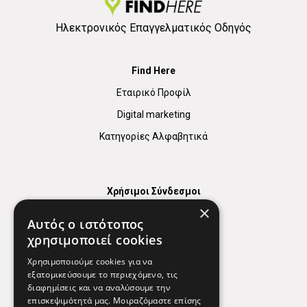
Ηλεκτρονικός Επαγγελματικός Οδηγός
Find Here
Εταιρικό Προφίλ
Digital marketing
Κατηγορίες Αλφαβητικά
Χρήσιμοι Σύνδεσμοι
×
Χάρτης
Αυτός ο ιστότοπος
Χρήσιμα Τηλέφωνα
χρησιμοποιεί cookies
Εφημερεύοντα Φαρμακεία
Χρησιμοποιούμε cookies για να
εξατομικεύσουμε το περιεχόμενο, τις
διαφημίσεις και να αναλύσουμε την
επισκεψιμότητά μας. Μοιραζόμαστε επίσης