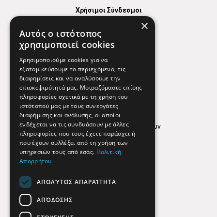
Χρήσιμοι Σύνδεσμοι
×
Χάρτης
Αυτός ο ιστότοπος
Χρήσιμα Τηλέφωνα
χρησιμοποιεί cookies
Εφημερεύοντα Φαρμακεία
Χρησιμοποιούμε cookies για να
εξατομικεύσουμε το περιεχόμενο, τις
διαφημίσεις και να αναλύσουμε την
επισκεψιμότητά μας. Μοιραζόμαστε επίσης
Απόρρητο
πληροφορίες σχετικά με τη χρήση του
ιστότοπού μας με τους συνεργάτες
Όροι Χρήσης
διαφήμισης και ανάλυσης, οι οποίοι
ενδέχεται να τις συνδυάσουν με άλλες
Πολιτική προστασίας δεδομένων
πληροφορίες που τους έχετε παράσχει ή
Findhere
που έχουν συλλέξει από τη χρήση των
υπηρεσιών τους από εσάς.
Πολιτική
Απορρήτου
Social Media
ΑΠΟΛΎΤΩΣ ΑΠΑΡΑΊΤΗΤΑ
ΑΠΌΔΟΣΗΣ