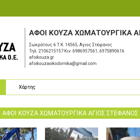
ΑΦΟΙ ΚΟΥΖΑ ΧΩΜΑΤΟΥΡΓΙΚΑ Α
Σωκράτους 6
Τ.Κ. 14565, Άγιος Στέφανος
Τηλ.
2106215157
Κιν.
6986957561, 6975890616
afoikouza.gr
afoikouzaoikodomika@gmail.com
ς
Χάρτης
ΑΦΟΙ ΚΟΥΖΑ ΧΩΜΑΤΟΥΡΓΙΚΑ ΑΓΙΟΣ ΣΤΕΦΑΝΟΣ