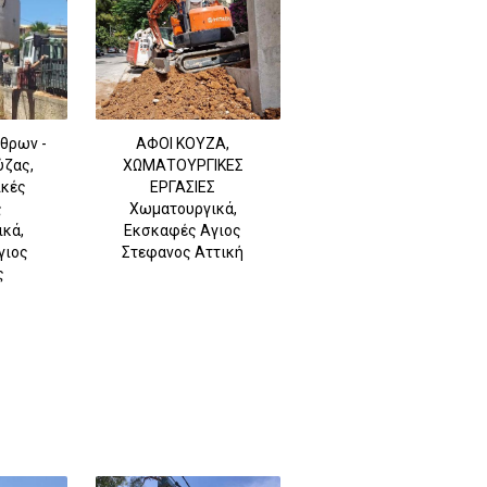
θρων -
ΑΦΟΙ ΚΟΥΖΑ,
ύζας,
ΧΩΜΑΤΟΥΡΓΙΚΕΣ
κές
ΕΡΓΑΣΙΕΣ
ς
Χωματουργικά,
κά,
Εκσκαφές Αγιος
γιος
Στεφανος Αττική
ς