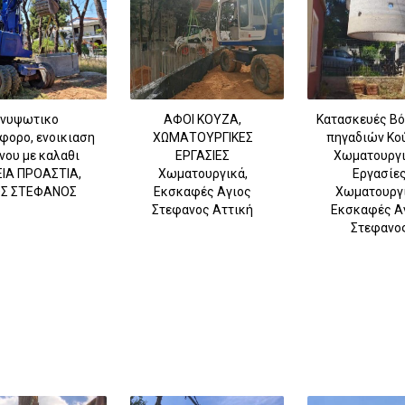
νυψωτικο
ΑΦΟΙ ΚΟΥΖΑ,
Κατασκευές Βό
φορο, ενοικιαση
ΧΩΜΑΤΟΥΡΓΙΚΕΣ
πηγαδιών Κο
νου με καλαθι
ΕΡΓΑΣΙΕΣ
Χωματουργι
ΙΑ ΠΡΟΑΣΤΙΑ,
Χωματουργικά,
Εργασίε
ΟΣ ΣΤΕΦΑΝΟΣ
Εκσκαφές Αγιος
Χωματουργι
Στεφανος Αττική
Εκσκαφές Α
Στεφανο