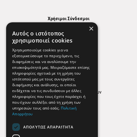
Χρήσιμοι Σύνδεσμοι
×
Χάρτης
Αυτός ο ιστότοπος
Χρήσιμα Τηλέφωνα
χρησιμοποιεί cookies
Εφημερεύοντα Φαρμακεία
Χρησιμοποιούμε cookies για να
εξατομικεύσουμε το περιεχόμενο, τις
διαφημίσεις και να αναλύσουμε την
επισκεψιμότητά μας. Μοιραζόμαστε επίσης
Απόρρητο
πληροφορίες σχετικά με τη χρήση του
ιστότοπού μας με τους συνεργάτες
Όροι Χρήσης
διαφήμισης και ανάλυσης, οι οποίοι
ενδέχεται να τις συνδυάσουν με άλλες
Πολιτική προστασίας δεδομένων
πληροφορίες που τους έχετε παράσχει ή
Findhere
που έχουν συλλέξει από τη χρήση των
υπηρεσιών τους από εσάς.
Πολιτική
Απορρήτου
Social Media
ΑΠΟΛΎΤΩΣ ΑΠΑΡΑΊΤΗΤΑ