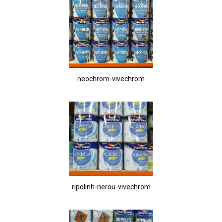
neochrom-vivechrom
ripolinh-nerou-vivechrom