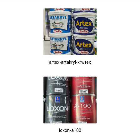
artex-artakryl-xrwtex
loxon-a100