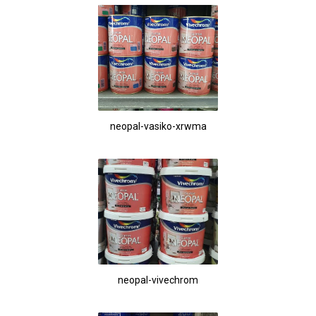
neopal-vasiko-xrwma
neopal-vivechrom