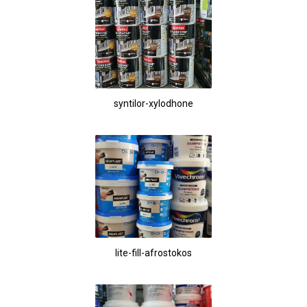
syntilor-xylodhone
lite-fill-afrostokos
62