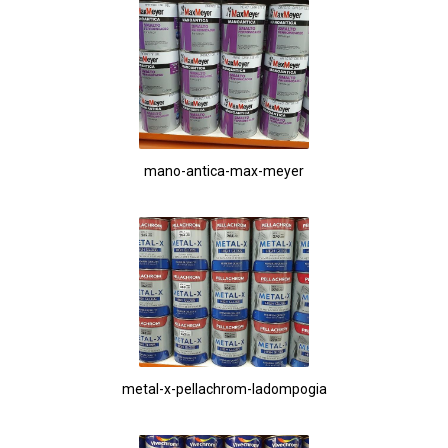
mano-antica-max-meyer
metal-x-pellachrom-ladompogia