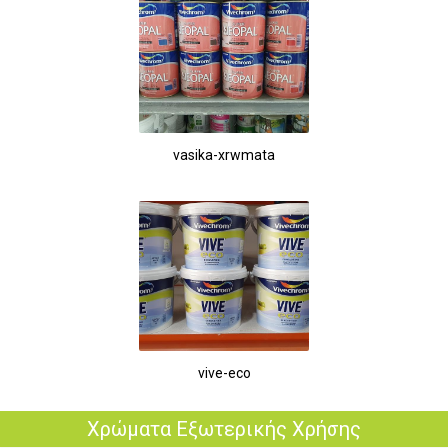
vasika-xrwmata
vive-eco
Χρώματα Εξωτερικής Χρήσης