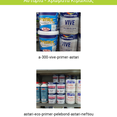
Αστάρια - Χρώματα Κιμωλίας
a-300-vive-primer-astari
astari-eco-primer-pelebond-astari-neftiou