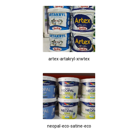
artex-artakryl-xrwtex
neopal-eco-satine-eco