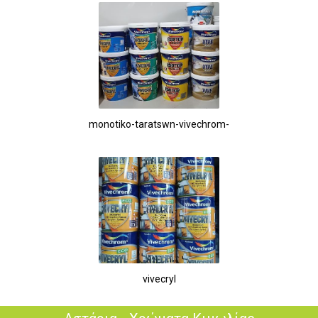
monotiko-taratswn-vivechrom-
vivecryl