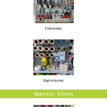
Σπάτουλες
Χαρτοταινίες
Βερνίκια - Στόκοι