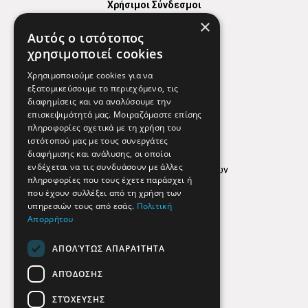
Χρήσιμοι Σύνδεσμοι
×
Χάρτης
Αυτός ο ιστότοπος
Χρήσιμα Τηλέφωνα
χρησιμοποιεί cookies
Εφημερεύοντα Φαρμακεία
Χρησιμοποιούμε cookies για να
εξατομικεύσουμε το περιεχόμενο, τις
διαφημίσεις και να αναλύσουμε την
επισκεψιμότητά μας. Μοιραζόμαστε επίσης
Απόρρητο
πληροφορίες σχετικά με τη χρήση του
ιστότοπού μας με τους συνεργάτες
Όροι Χρήσης
διαφήμισης και ανάλυσης, οι οποίοι
ενδέχεται να τις συνδυάσουν με άλλες
Πολιτική προστασίας δεδομένων
πληροφορίες που τους έχετε παράσχει ή
Findhere
που έχουν συλλέξει από τη χρήση των
υπηρεσιών τους από εσάς.
Πολιτική
Απορρήτου
Social Media
ΑΠΟΛΎΤΩΣ ΑΠΑΡΑΊΤΗΤΑ
ΑΠΌΔΟΣΗΣ
ΣΤΌΧΕΥΣΗΣ