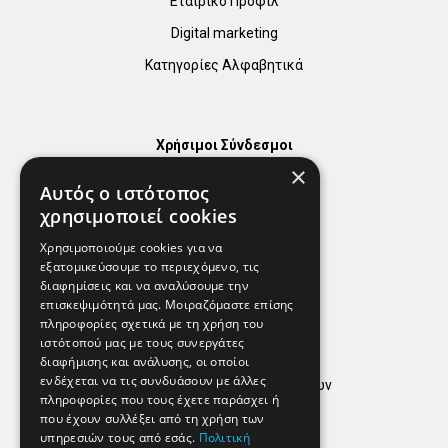
Εταιρικό Προφίλ
Digital marketing
Κατηγορίες Αλφαβητικά
Χρήσιμοι Σύνδεσμοι
×
Χάρτης
Αυτός ο ιστότοπος
Χρήσιμα Τηλέφωνα
χρησιμοποιεί cookies
Εφημερεύοντα Φαρμακεία
Χρησιμοποιούμε cookies για να
εξατομικεύσουμε το περιεχόμενο, τις
διαφημίσεις και να αναλύσουμε την
επισκεψιμότητά μας. Μοιραζόμαστε επίσης
Απόρρητο
πληροφορίες σχετικά με τη χρήση του
ιστότοπού μας με τους συνεργάτες
Όροι Χρήσης
διαφήμισης και ανάλυσης, οι οποίοι
ενδέχεται να τις συνδυάσουν με άλλες
Πολιτική προστασίας δεδομένων
πληροφορίες που τους έχετε παράσχει ή
Findhere
που έχουν συλλέξει από τη χρήση των
υπηρεσιών τους από εσάς.
Πολιτική