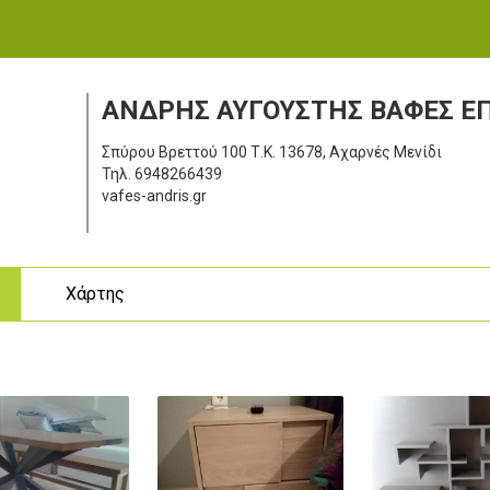
ΑΝΔΡΗΣ ΑΥΓΟΥΣΤΗΣ ΒΑΦΕΣ Ε
Σπύρου Βρεττού 100
Τ.Κ. 13678, Αχαρνές Μενίδι
Τηλ.
6948266439
vafes-andris.gr
ς
Χάρτης