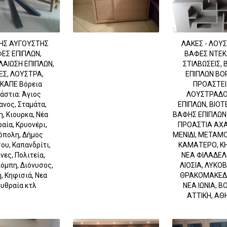
ΗΣ ΑΥΓΟΥΣΤΗΣ
ΛΑΚΕΣ - ΛΟΥΣ
ΕΣ ΕΠΙΠΛΩΝ,
ΒΑΦΕΣ ΝΤΕΚ
ΑΙΩΣΗ ΕΠΙΠΛΩΝ,
ΣΤΙΛΒΩΣΕΙΣ,
ΕΣ, ΛΟΥΣΤΡΑ,
ΕΠΙΠΛΩΝ ΒΟ
ΚΑΠΕ Βόρεια
ΠΡΟΑΣΤΕΙ
άστια: Άγιος
ΛΟΥΣΤΡΑΔΟ
νος, Σταμάτα,
ΕΠΙΠΛΩΝ, ΒΙΟΤ
η, Κιουρκα, Νέα
ΒΑΦΗΣ ΕΠΙΠΛΩΝ
αία, Κρυονέρι,
ΠΡΟΑΣΤΙΑ ΑΧΑ
όπολη, Δήμος
ΜΕΝΙΔΙ, ΜΕΤΑΜ
ου, Καπανδρίτι,
ΚΑΜΑΤΕΡΟ, ΚΗ
νες, Πολιτεία,
ΝΕΑ ΦΙΛΑΔΕΛ
όμπη, Διόνυσος,
ΛΙΟΣΙΑ, ΛΥΚΟ
, Κηφισιά, Νεα
ΘΡΑΚΟΜΑΚΕΔ
υθραία κτλ
ΝΕΑ ΙΩΝΙΑ, Β
ΑΤΤΙΚΗ, ΑΘ