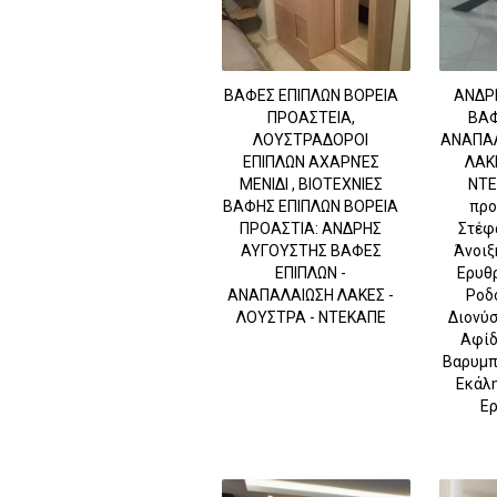
ΒΑΦΕΣ ΕΠΙΠΛΩΝ ΒΟΡΕΙΑ
ΑΝΔΡ
ΠΡΟΑΣΤΕΙΑ,
ΒΑΦ
ΛΟΥΣΤΡΑΔΟΡΟΙ
ΑΝΑΠΑΛ
ΕΠΙΠΛΩΝ ΑΧΑΡΝΈΣ
ΛΑΚ
ΜΕΝΙΔΙ , ΒΙΟΤΕΧΝΙΕΣ
ΝΤΕ
ΒΑΦΗΣ ΕΠΙΠΛΩΝ ΒΟΡΕΙΑ
προ
ΠΡΟΑΣΤΙΑ: ΑΝΔΡΗΣ
Στέφα
ΑΥΓΟΥΣΤΗΣ ΒΑΦΕΣ
Άνοιξ
ΕΠΙΠΛΩΝ -
Ερυθρ
ΑΝΑΠΑΛΑΙΩΣΗ ΛΑΚΕΣ -
Ροδ
ΛΟΥΣΤΡΑ - ΝΤΕΚΑΠΕ
Διονύσ
Αφίδ
Βαρυμπ
Εκάλη
Ερ