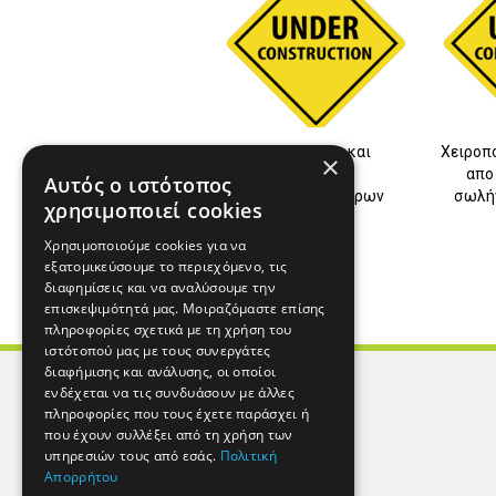
Διαμόρφωση και
Χειροπ
×
Διακόσμηση
απο
Αυτός ο ιστότοπος
Εσωτερικών Χώρων
σωλή
χρησιμοποιεί cookies
Ζωγράφου
Χρησιμοποιούμε cookies για να
εξατομικεύσουμε το περιεχόμενο, τις
διαφημίσεις και να αναλύσουμε την
επισκεψιμότητά μας. Μοιραζόμαστε επίσης
πληροφορίες σχετικά με τη χρήση του
ιστότοπού μας με τους συνεργάτες
διαφήμισης και ανάλυσης, οι οποίοι
ενδέχεται να τις συνδυάσουν με άλλες
πληροφορίες που τους έχετε παράσχει ή
που έχουν συλλέξει από τη χρήση των
υπηρεσιών τους από εσάς.
Πολιτική
Απορρήτου