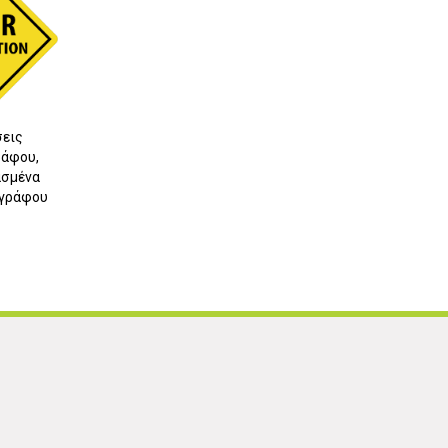
εις
άφου,
σμένα
ωγράφου