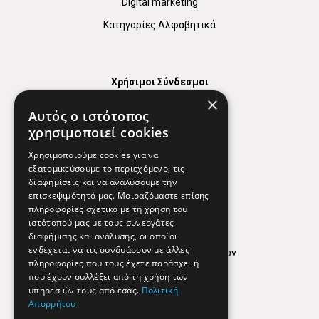
Digital marketing
Κατηγορίες Αλφαβητικά
Χρήσιμοι Σύνδεσμοι
×
Χάρτης
Αυτός ο ιστότοπος
Χρήσιμα Τηλέφωνα
χρησιμοποιεί cookies
Εφημερεύοντα Φαρμακεία
Χρησιμοποιούμε cookies για να
εξατομικεύσουμε το περιεχόμενο, τις
διαφημίσεις και να αναλύσουμε την
επισκεψιμότητά μας. Μοιραζόμαστε επίσης
Απόρρητο
πληροφορίες σχετικά με τη χρήση του
ιστότοπού μας με τους συνεργάτες
Όροι Χρήσης
διαφήμισης και ανάλυσης, οι οποίοι
ενδέχεται να τις συνδυάσουν με άλλες
Πολιτική προστασίας δεδομένων
πληροφορίες που τους έχετε παράσχει ή
Findhere
που έχουν συλλέξει από τη χρήση των
υπηρεσιών τους από εσάς.
Πολιτική
Απορρήτου