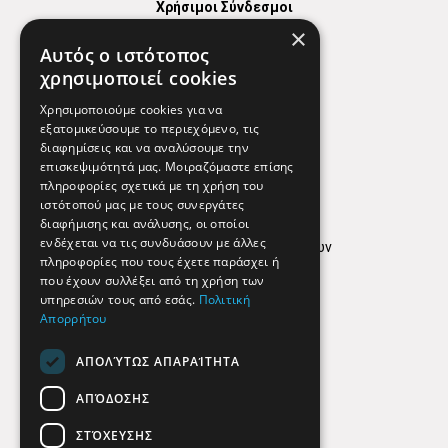
Χρήσιμοι Σύνδεσμοι
×
Χάρτης
Αυτός ο ιστότοπος
Χρήσιμα Τηλέφωνα
χρησιμοποιεί cookies
Εφημερεύοντα Φαρμακεία
Χρησιμοποιούμε cookies για να
εξατομικεύσουμε το περιεχόμενο, τις
διαφημίσεις και να αναλύσουμε την
επισκεψιμότητά μας. Μοιραζόμαστε επίσης
Απόρρητο
πληροφορίες σχετικά με τη χρήση του
ιστότοπού μας με τους συνεργάτες
Όροι Χρήσης
διαφήμισης και ανάλυσης, οι οποίοι
ενδέχεται να τις συνδυάσουν με άλλες
Πολιτική προστασίας δεδομένων
πληροφορίες που τους έχετε παράσχει ή
Findhere
που έχουν συλλέξει από τη χρήση των
υπηρεσιών τους από εσάς.
Πολιτική
Απορρήτου
Social Media
ΑΠΟΛΎΤΩΣ ΑΠΑΡΑΊΤΗΤΑ
ΑΠΌΔΟΣΗΣ
ΣΤΌΧΕΥΣΗΣ