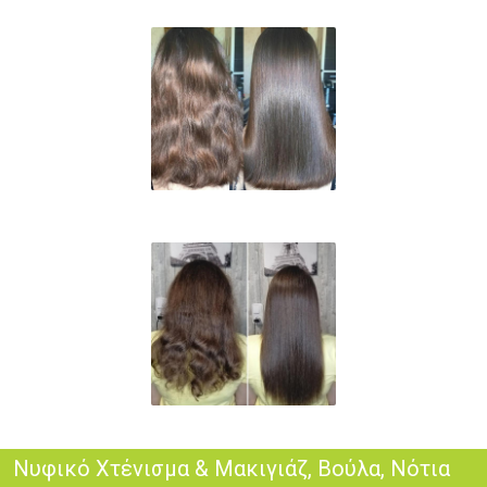
Νυφικό Χτένισμα & Μακιγιάζ, Βούλα, Νότια