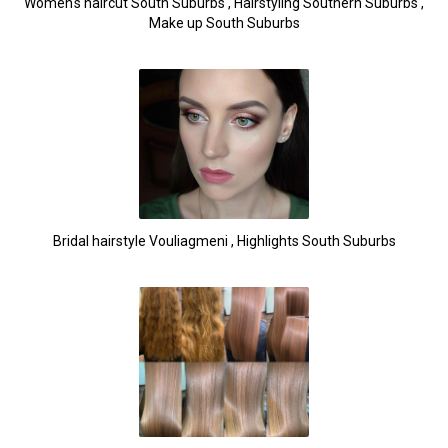
Women's haircut South Suburbs , Hairstyling Southern Suburbs ,
Make up South Suburbs
Bridal hairstyle Vouliagmeni , Highlights South Suburbs