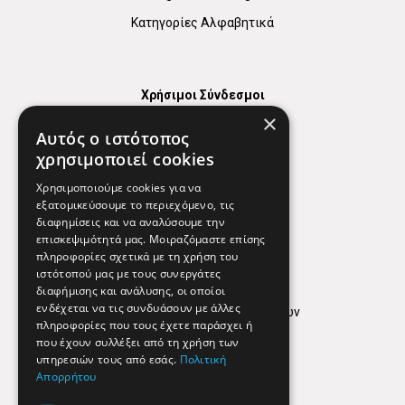
Κατηγορίες Αλφαβητικά
Χρήσιμοι Σύνδεσμοι
×
Χάρτης
Αυτός ο ιστότοπος
Χρήσιμα Τηλέφωνα
χρησιμοποιεί cookies
Εφημερεύοντα Φαρμακεία
Χρησιμοποιούμε cookies για να
εξατομικεύσουμε το περιεχόμενο, τις
διαφημίσεις και να αναλύσουμε την
επισκεψιμότητά μας. Μοιραζόμαστε επίσης
Απόρρητο
πληροφορίες σχετικά με τη χρήση του
ιστότοπού μας με τους συνεργάτες
Όροι Χρήσης
διαφήμισης και ανάλυσης, οι οποίοι
ενδέχεται να τις συνδυάσουν με άλλες
Πολιτική προστασίας δεδομένων
πληροφορίες που τους έχετε παράσχει ή
Findhere
που έχουν συλλέξει από τη χρήση των
υπηρεσιών τους από εσάς.
Πολιτική
Απορρήτου