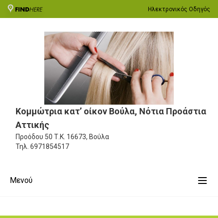
Ηλεκτρονικός Οδηγός
Κομμώτρια κατ’ οίκον Βούλα, Νότια Προάστια
Αττικής
Προόδου 50
Τ.Κ. 16673, Βούλα
Τηλ.
6971854517
Μενού