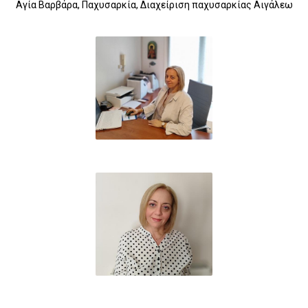
Αγία Βαρβάρα, Παχυσαρκία, Διαχείριση παχυσαρκίας Αιγάλεω
10