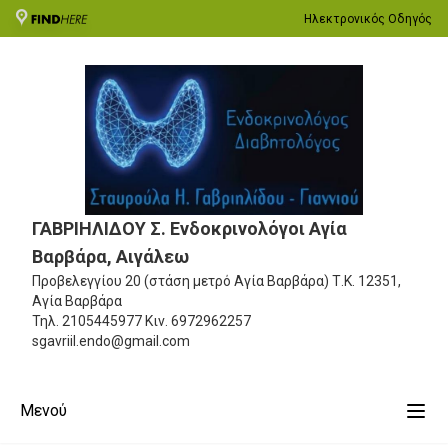
Ηλεκτρονικός Οδηγός
ΓΑΒΡΙΗΛΙΔΟΥ Σ. Ενδοκρινολόγοι Αγία
Βαρβάρα, Αιγάλεω
Προβελεγγίου 20 (στάση μετρό Αγία Βαρβάρα)
Τ.Κ. 12351,
Αγία Βαρβάρα
Τηλ.
2105445977
Κιν.
6972962257
sgavriil.endo@gmail.com
Μενού