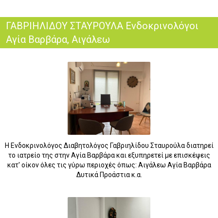
ΓΑΒΡΙΗΛΙΔΟΥ ΣΤΑΥΡΟΥΛΑ Ενδοκρινολόγοι
Αγία Βαρβάρα, Αιγάλεω
Η Ενδοκρινολόγος Διαβητολόγος Γαβριηλίδου Σταυρούλα διατηρεί
το ιατρείο της στην Αγία Βαρβάρα και εξυπηρετεί με επισκέψεις
κατ' οίκον όλες τις γύρω περιοχές όπως: Αιγάλεω Αγία Βαρβάρα
Δυτικά Προάστια κ.α.