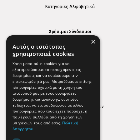
Κατηγορίες Αλφαβητικά
Χρήσιμοι Σύνδεσμοι
×
Χάρτης
Αυτός ο ιστότοπος
Χρήσιμα Τηλέφωνα
χρησιμοποιεί cookies
Εφημερεύοντα Φαρμακεία
Χρησιμοποιούμε cookies για να
εξατομικεύσουμε το περιεχόμενο, τις
διαφημίσεις και να αναλύσουμε την
επισκεψιμότητά μας. Μοιραζόμαστε επίσης
Απόρρητο
πληροφορίες σχετικά με τη χρήση του
ιστότοπού μας με τους συνεργάτες
Όροι Χρήσης
διαφήμισης και ανάλυσης, οι οποίοι
ενδέχεται να τις συνδυάσουν με άλλες
Πολιτική προστασίας δεδομένων
πληροφορίες που τους έχετε παράσχει ή
Findhere
που έχουν συλλέξει από τη χρήση των
υπηρεσιών τους από εσάς.
Πολιτική
Απορρήτου