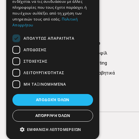
ενδέχεται να τις συνδυάσουν με άλλες
πληροφορίες που τους έχετε παράσχει ή
που έχουν συλλέξει από τη χρήση των
υπηρεσιών τους από εσάς.
Πολιτική
Απορρήτου
ΑΠΟΛΎΤΩΣ ΑΠΑΡΑΊΤΗΤΑ
Find Here
ΑΠΌΔΟΣΗΣ
Εταιρικό Προφίλ
ΣΤΌΧΕΥΣΗΣ
Digital marketing
ΛΕΙΤΟΥΡΓΙΚΌΤΗΤΑΣ
Κατηγορίες Αλφαβητικά
ΜΗ ΤΑΞΙΝΟΜΗΜΈΝΑ
ΑΠΟΔΟΧΉ ΌΛΩΝ
ΑΠΌΡΡΙΨΗ ΌΛΩΝ
ΕΜΦΆΝΙΣΗ ΛΕΠΤΟΜΕΡΕΙΏΝ