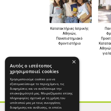
Κατατακτήριες Ιατρικής
Παν
Αθηνών,
Φρ
Πανεπιστημιακό
Προετ
Φροντιστήριο
Κατατακ
Αθηνών
για 
×
Αυτός ο ιστότοπος
χρησιμοποιεί cookies
Χρησιμοποιούμε cookies για να
εξατομικεύσουμε το περιεχόμενο, τις
διαφημίσεις και να αναλύσουμε την
επισκεψιμότητά μας. Μοιραζόμαστε επίσης
πληροφορίες σχετικά με τη χρήση του
ιστότοπού μας με τους συνεργάτες
διαφήμισης και ανάλυσης, οι οποίοι