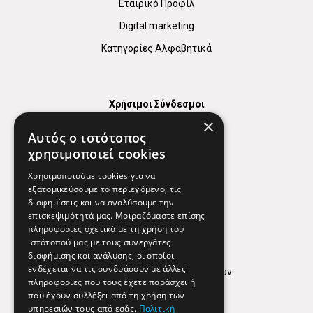
Εταιρικό Προφίλ
Digital marketing
Κατηγορίες Αλφαβητικά
Χρήσιμοι Σύνδεσμοι
×
Χάρτης
Αυτός ο ιστότοπος
Χρήσιμα Τηλέφωνα
χρησιμοποιεί cookies
Εφημερεύοντα Φαρμακεία
Χρησιμοποιούμε cookies για να
εξατομικεύσουμε το περιεχόμενο, τις
διαφημίσεις και να αναλύσουμε την
επισκεψιμότητά μας. Μοιραζόμαστε επίσης
Απόρρητο
πληροφορίες σχετικά με τη χρήση του
ιστότοπού μας με τους συνεργάτες
Όροι Χρήσης
διαφήμισης και ανάλυσης, οι οποίοι
ενδέχεται να τις συνδυάσουν με άλλες
Πολιτική προστασίας δεδομένων
πληροφορίες που τους έχετε παράσχει ή
Findhere
που έχουν συλλέξει από τη χρήση των
υπηρεσιών τους από εσάς.
Πολιτική