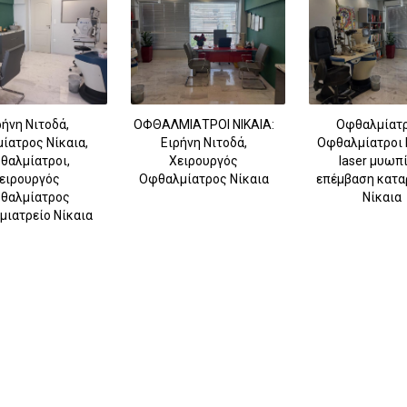
ρήνη Νιτοδά,
ΟΦΘΑΛΜΙΑΤΡΟΙ ΝΙΚΑΙΑ:
Οφθαλμίατρ
ίατρος Νίκαια,
Ειρήνη Νιτοδά,
Οφθαλμίατροι 
θαλμίατροι,
Χειρουργός
laser μυωπί
ειρουργός
Οφθαλμίατρος Νίκαια
επέμβαση κατα
θαλμίατρος
Νίκαια
ιατρείο Νίκαια
6