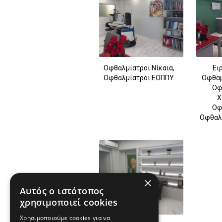
Οφθαλμίατροι Νίκαια,
Ει
Οφθαλμίατροι ΕΟΠΠΥ
Οφθαμ
Οφ
Χ
Οφ
Οφθαλμ
×
Αυτός ο ιστότοπος
χρησιμοποιεί cookies
Χρησιμοποιούμε cookies για να