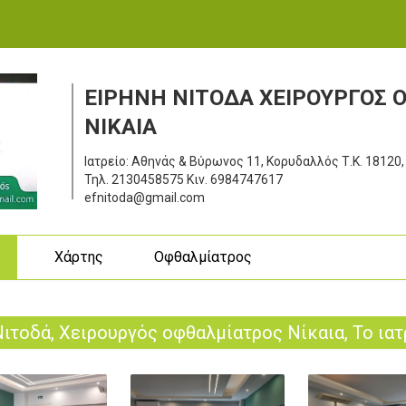
ΕΙΡΗΝΗ ΝΙΤΟΔΑ ΧΕΙΡΟΥΡΓΟΣ
ΝΙΚΑΙΑ
Ιατρείο: Αθηνάς & Βύρωνος 11, Κορυδαλλός
Τ.Κ. 18120,
Τηλ.
2130458575
Κιν.
6984747617
efnitoda@gmail.com
ς
Χάρτης
Οφθαλμίατρος
Νιτoδά, Χειρουργός οφθαλμίατρος Νίκαια, Το ιατ