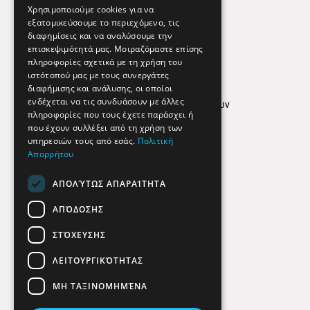
Εφημερεύοντα Φαρμακεία
Χρησιμοποιούμε cookies για να
εξατομικεύσουμε το περιεχόμενο, τις
διαφημίσεις και να αναλύσουμε την
επισκεψιμότητά μας. Μοιραζόμαστε επίσης
Απόρρητο
πληροφορίες σχετικά με τη χρήση του
ιστότοπού μας με τους συνεργάτες
Όροι Χρήσης
διαφήμισης και ανάλυσης, οι οποίοι
ενδέχεται να τις συνδυάσουν με άλλες
Πολιτική προστασίας δεδομένων
πληροφορίες που τους έχετε παράσχει ή
Findhere
που έχουν συλλέξει από τη χρήση των
υπηρεσιών τους από εσάς.
Πολιτική
Απορρήτου
Social Media
ΑΠΟΛΎΤΩΣ ΑΠΑΡΑΊΤΗΤΑ
ΑΠΌΔΟΣΗΣ
ΣΤΌΧΕΥΣΗΣ
ΛΕΙΤΟΥΡΓΙΚΌΤΗΤΑΣ
ΜΗ ΤΑΞΙΝΟΜΗΜΈΝΑ