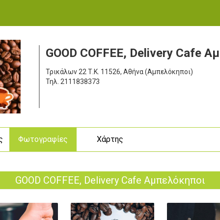
GOOD COFFEE, Delivery Cafe Α
Τρικάλων 22
Τ.Κ. 11526, Αθήνα (Αμπελόκηποι)
Τηλ.
2111838373
ς
Φωτογραφίες
Χάρτης
GOOD COFFEE, Delivery Cafe Αμπελόκηποι