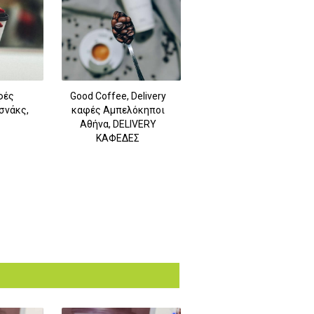
φές
Good Coffee, Delivery
σνάκς,
καφές Αμπελόκηποι
Αθήνα, DELIVERY
ΚΑΦΕΔΕΣ