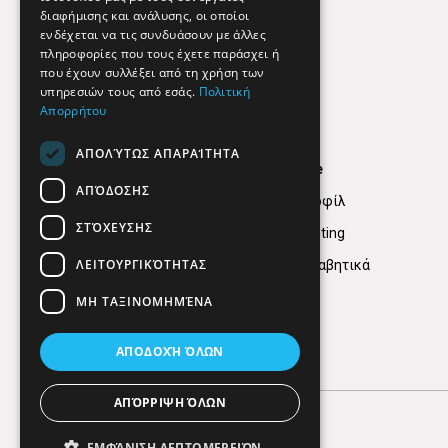
διαφήμισης και ανάλυσης, οι οποίοι
ενδέχεται να τις συνδυάσουν με άλλες
πληροφορίες που τους έχετε παράσχει ή
που έχουν συλλέξει από τη χρήση των
υπηρεσιών τους από εσάς.
Πολιτική
Απορρήτου
ΑΠΟΛΎΤΩΣ ΑΠΑΡΑΊΤΗΤΑ
Find Here
ΑΠΌΔΟΣΗΣ
Εταιρικό Προφίλ
ΣΤΌΧΕΥΣΗΣ
Digital marketing
ΛΕΙΤΟΥΡΓΙΚΌΤΗΤΑΣ
Κατηγορίες Αλφαβητικά
ΜΗ ΤΑΞΙΝΟΜΗΜΈΝΑ
ΑΠΟΔΟΧΉ ΌΛΩΝ
ΑΠΌΡΡΙΨΗ ΌΛΩΝ
ΕΜΦΆΝΙΣΗ ΛΕΠΤΟΜΕΡΕΙΏΝ