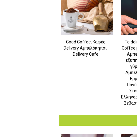
Good Coffee, Καφές
Το del
Delivery Αμπελόκηποι,
Coffee 
Delivery Cafe
Αμπε
εξυπη
γύρ
Αμπε
Ερρ
Πανό
Στα
Ελληνο
Σεβασ