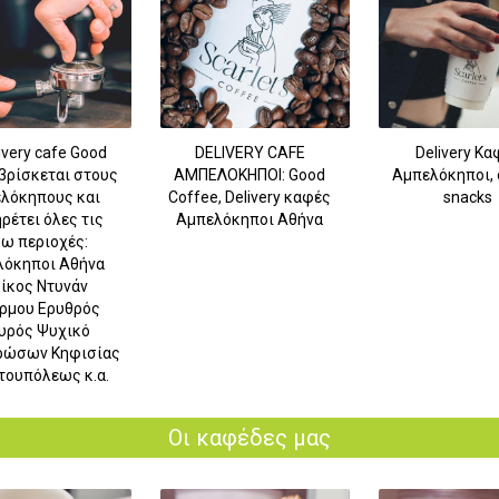
ivery cafe Good
DELIVERY CAFE
Delivery Κα
βρίσκεται στους
ΑΜΠΕΛΟΚΗΠΟΙ: Good
Αμπελόκηποι, 
λόκηπους και
Coffee, Delivery καφές
snacks
ρέτει όλες τις
Αμπελόκηποι Αθήνα
ω περιοχές:
λόκηποι Αθήνα
ίκος Ντυνάν
ρμου Ερυθρός
υρός Ψυχικό
ρώσων Κηφισίας
τουπόλεως κ.α.
Οι καφέδες μας