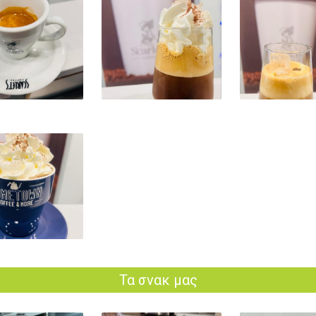
21
Τα σνακ μας