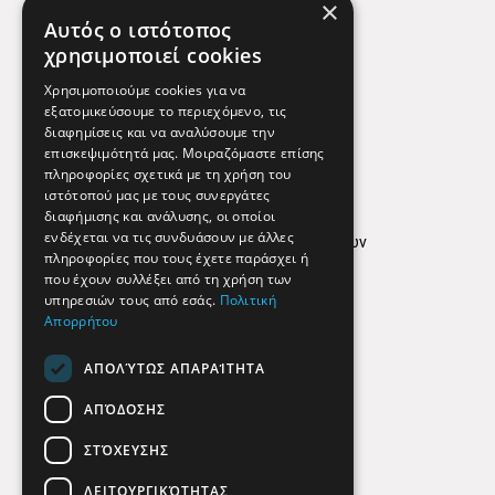
×
Χάρτης
Αυτός ο ιστότοπος
Χρήσιμα Τηλέφωνα
χρησιμοποιεί cookies
Εφημερεύοντα Φαρμακεία
Χρησιμοποιούμε cookies για να
εξατομικεύσουμε το περιεχόμενο, τις
διαφημίσεις και να αναλύσουμε την
επισκεψιμότητά μας. Μοιραζόμαστε επίσης
Απόρρητο
πληροφορίες σχετικά με τη χρήση του
ιστότοπού μας με τους συνεργάτες
Όροι Χρήσης
διαφήμισης και ανάλυσης, οι οποίοι
ενδέχεται να τις συνδυάσουν με άλλες
Πολιτική προστασίας δεδομένων
πληροφορίες που τους έχετε παράσχει ή
Findhere
που έχουν συλλέξει από τη χρήση των
υπηρεσιών τους από εσάς.
Πολιτική
Απορρήτου
Social Media
ΑΠΟΛΎΤΩΣ ΑΠΑΡΑΊΤΗΤΑ
ΑΠΌΔΟΣΗΣ
ΣΤΌΧΕΥΣΗΣ
ΛΕΙΤΟΥΡΓΙΚΌΤΗΤΑΣ