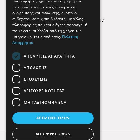
Απόρρητο
πληροφορίες σχετικά με τη χρήση του
ιστότοπού μας με τους συνεργάτες
Όροι Χρήσης
διαφήμισης και ανάλυσης, οι οποίοι
ενδέχεται να τις συνδυάσουν με άλλες
Πολιτική προστασίας δεδομένων
πληροφορίες που τους έχετε παράσχει ή
Findhere
που έχουν συλλέξει από τη χρήση των
υπηρεσιών τους από εσάς.
Πολιτική
Απορρήτου
Social Media
ΑΠΟΛΎΤΩΣ ΑΠΑΡΑΊΤΗΤΑ
ΑΠΌΔΟΣΗΣ
ΣΤΌΧΕΥΣΗΣ
ΛΕΙΤΟΥΡΓΙΚΌΤΗΤΑΣ
ΜΗ ΤΑΞΙΝΟΜΗΜΈΝΑ
ΑΠΟΔΟΧΉ ΌΛΩΝ
ΑΠΌΡΡΙΨΗ ΌΛΩΝ