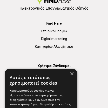
Ηλεκτρονικός Επαγγελματικός Οδηγός
Find Here
Εταιρικό Προφίλ
Digital marketing
Κατηγορίες Αλφαβητικά
Χρήσιμοι Σύνδεσμοι
×
Χάρτης
Αυτός ο ιστότοπος
Χρήσιμα Τηλέφωνα
χρησιμοποιεί cookies
Εφημερεύοντα Φαρμακεία
Χρησιμοποιούμε cookies για να
εξατομικεύσουμε το περιεχόμενο, τις
διαφημίσεις και να αναλύσουμε την
επισκεψιμότητά μας. Μοιραζόμαστε επίσης