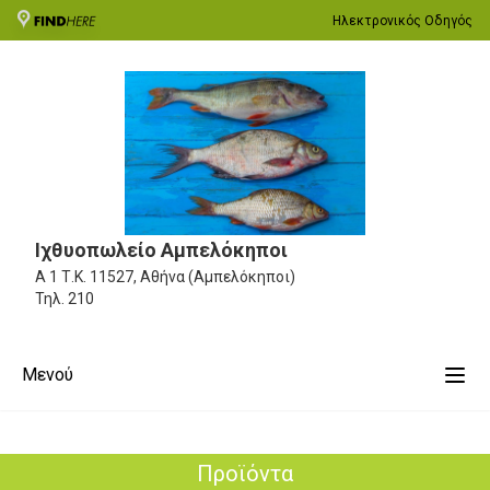
Ηλεκτρονικός Οδηγός
Ιχθυοπωλείο Αμπελόκηποι
Α 1
Τ.Κ. 11527, Αθήνα (Αμπελόκηποι)
Τηλ.
210
Μενού
Προϊόντα