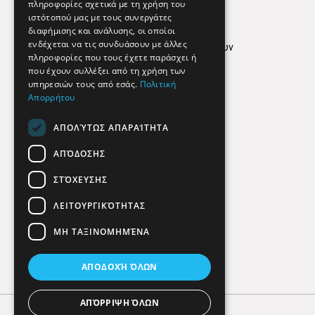
Απόρρητο
πληροφορίες σχετικά με τη χρήση του
ιστότοπού μας με τους συνεργάτες
Όροι Χρήσης
διαφήμισης και ανάλυσης, οι οποίοι
ενδέχεται να τις συνδυάσουν με άλλες
Πολιτική προστασίας δεδομένων
πληροφορίες που τους έχετε παράσχει ή
Findhere
που έχουν συλλέξει από τη χρήση των
υπηρεσιών τους από εσάς.
Πολιτική
Απορρήτου
Social Media
ΑΠΟΛΎΤΩΣ ΑΠΑΡΑΊΤΗΤΑ
ΑΠΌΔΟΣΗΣ
ΣΤΌΧΕΥΣΗΣ
ΛΕΙΤΟΥΡΓΙΚΌΤΗΤΑΣ
ΜΗ ΤΑΞΙΝΟΜΗΜΈΝΑ
ΑΠΟΔΟΧΉ ΌΛΩΝ
ΑΠΌΡΡΙΨΗ ΌΛΩΝ