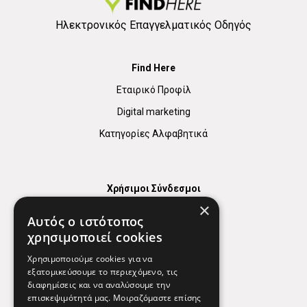
Ηλεκτρονικός Επαγγελματικός Οδηγός
Find Here
Εταιρικό Προφίλ
Digital marketing
Κατηγορίες Αλφαβητικά
Χρήσιμοι Σύνδεσμοι
×
Χάρτης
Αυτός ο ιστότοπος
Χρήσιμα Τηλέφωνα
χρησιμοποιεί cookies
Εφημερεύοντα Φαρμακεία
Χρησιμοποιούμε cookies για να
εξατομικεύσουμε το περιεχόμενο, τις
διαφημίσεις και να αναλύσουμε την
επισκεψιμότητά μας. Μοιραζόμαστε επίσης