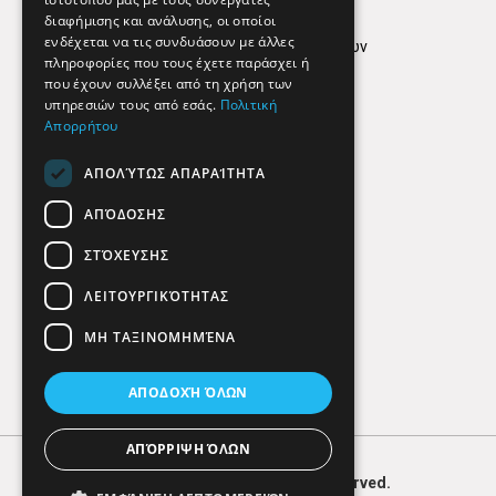
Όροι Χρήσης
διαφήμισης και ανάλυσης, οι οποίοι
ενδέχεται να τις συνδυάσουν με άλλες
Πολιτική προστασίας δεδομένων
πληροφορίες που τους έχετε παράσχει ή
Findhere
που έχουν συλλέξει από τη χρήση των
υπηρεσιών τους από εσάς.
Πολιτική
Απορρήτου
Social Media
ΑΠΟΛΎΤΩΣ ΑΠΑΡΑΊΤΗΤΑ
ΑΠΌΔΟΣΗΣ
ΣΤΌΧΕΥΣΗΣ
ΛΕΙΤΟΥΡΓΙΚΌΤΗΤΑΣ
ΜΗ ΤΑΞΙΝΟΜΗΜΈΝΑ
ΑΠΟΔΟΧΉ ΌΛΩΝ
ΑΠΌΡΡΙΨΗ ΌΛΩΝ
© 2026
FIND
HERE. All Rights Reserved.