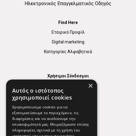
Ηλεκτρονικός Επαγγελματικός Οδηγός
Find Here
Εταιρικό Προφίλ
Digital marketing
Κατηγορίες Αλφαβητικά
Χρήσιμοι Σύνδεσμοι
×
Χάρτης
Αυτός ο ιστότοπος
Χρήσιμα Τηλέφωνα
χρησιμοποιεί cookies
Εφημερεύοντα Φαρμακεία
Χρησιμοποιούμε cookies για να
εξατομικεύσουμε το περιεχόμενο, τις
διαφημίσεις και να αναλύσουμε την
επισκεψιμότητά μας. Μοιραζόμαστε επίσης
Απόρρητο
πληροφορίες σχετικά με τη χρήση του
ιστότοπού μας με τους συνεργάτες