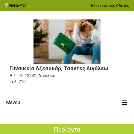
Ηλεκτρονικός Οδηγός
Γυναικεία Αξεσουάρ, Τσάντες Αιγάλεω
Α 1
Τ.Κ. 12242, Αιγάλεω
Τηλ.
210
Μενού
Προϊόντα