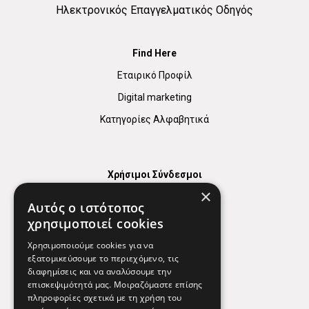
Ηλεκτρονικός Επαγγελματικός Οδηγός
Find Here
Εταιρικό Προφίλ
Digital marketing
Κατηγορίες Αλφαβητικά
Χρήσιμοι Σύνδεσμοι
×
Χάρτης
Αυτός ο ιστότοπος
Χρήσιμα Τηλέφωνα
χρησιμοποιεί cookies
Εφημερεύοντα Φαρμακεία
Χρησιμοποιούμε cookies για να
εξατομικεύσουμε το περιεχόμενο, τις
διαφημίσεις και να αναλύσουμε την
επισκεψιμότητά μας. Μοιραζόμαστε επίσης
Απόρρητο
πληροφορίες σχετικά με τη χρήση του