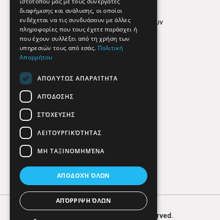
ιστότοπού μας με τους συνεργάτες
Όροι Χρήσης
διαφήμισης και ανάλυσης, οι οποίοι
ενδέχεται να τις συνδυάσουν με άλλες
Πολιτική προστασίας δεδομένων
πληροφορίες που τους έχετε παράσχει ή
Findhere
που έχουν συλλέξει από τη χρήση των
υπηρεσιών τους από εσάς.
Πολιτική
Απορρήτου
Social Media
ΑΠΟΛΎΤΩΣ ΑΠΑΡΑΊΤΗΤΑ
ΑΠΌΔΟΣΗΣ
ΣΤΌΧΕΥΣΗΣ
ΛΕΙΤΟΥΡΓΙΚΌΤΗΤΑΣ
ΜΗ ΤΑΞΙΝΟΜΗΜΈΝΑ
ΑΠΟΔΟΧΉ ΌΛΩΝ
ΑΠΌΡΡΙΨΗ ΌΛΩΝ
© 2026
FIND
HERE. All Rights Reserved.